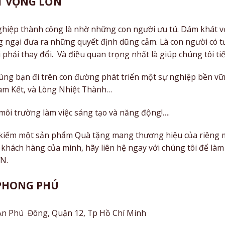
T VỌNG LỚN
hiệp thành công là nhờ những con người ưu tú. Dám khát v
g ngại đưa ra những quyết định dũng cảm. Là con người có t
hải thay đổi. Và điều quan trọng nhất là giúp chúng tôi ti
ng bạn đi trên con đường phát triển một sự nghiệp bền vữn
am Kết, và Lòng Nhiệt Thành…
i trường làm việc sáng tạo và năng động!….
 kiếm một sản phẩm Quà tặng mang thương hiệu của riêng mì
n khách hàng của mình, hãy liên hệ ngay với chúng tôi để là
VN.
PHONG PHÚ
An Phú Đông, Quận 12, Tp Hồ Chí Minh