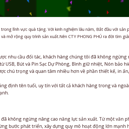
 trong lĩnh vực quà tặng. Với kinh nghiệm lâu năm, Bắt đầu với sả
ển và mở rộng quy trình sản xuất.Nên CTY PHONG PHÚ ra đời tìm gi
ợc nhu cầu đối tác, khách hàng chúng tôi đã không ngừng
ừ USB, Bút và Pin Sạc Dự Phòng, Bình giữ nhiệt, Nón bảo hiể
c chú trọng và quan tâm nhiều hơn về phần thiết kế, in ấn,
định tên tuổi, uy tín với tất cả khách hàng trong và ngo
ạnh.
ty đã không ngừng nâng cao năng lực sản xuất. Từ một văn 
g bước phát triển, xây dựng quy mô hoạt động lớn mạnh hơ