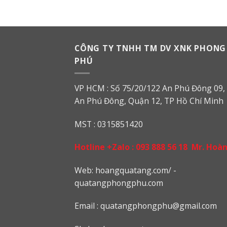
CÔNG TY TNHH TM DV XNK PHONG
PHÚ
VP HCM : Số 75/20/122 An Phú Đông 09, 
An Phú Đông, Quận 12, TP Hồ Chí Minh
MST : 0315851420
Hotline +Zalo :
093 888 56 18
Mr. Hoà
Web: h
oangquatang.com/
-
quatangphongphu.com
Email :
quatangphongphu@gmail.com