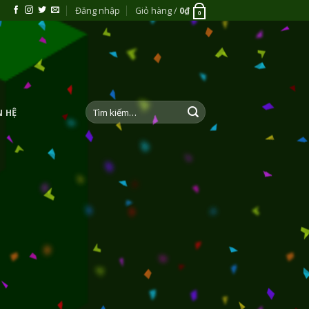
Đăng nhập
Giỏ hàng /
0
₫
0
Tìm
N HỆ
kiếm: