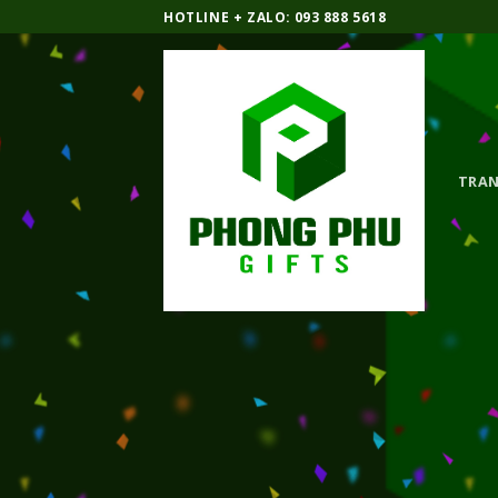
Bỏ
HOTLINE + ZALO: 093 888 5618
qua
nội
dung
TRAN