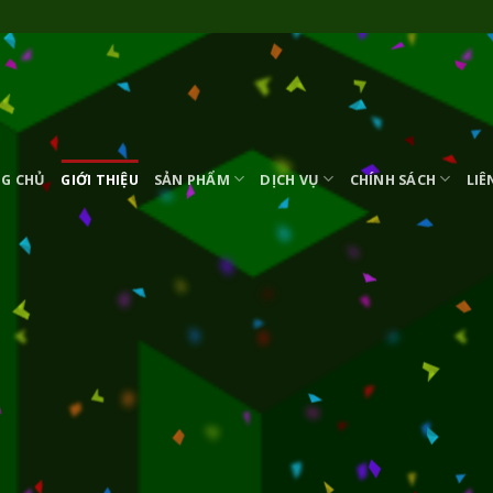
G CHỦ
GIỚI THIỆU
SẢN PHẨM
DỊCH VỤ
CHÍNH SÁCH
LIÊ