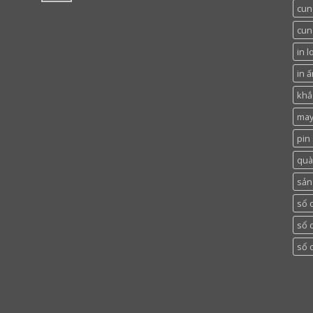
cun
cun
in l
in ấ
khắc
may
pin
quà
sản
sổ 
sổ 
sổ 