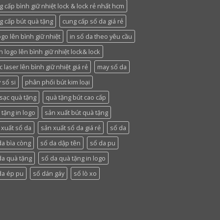
g cấp bình giữ nhiệt lock & lock rẻ nhất hcm
g cấp bút quà tặng
cung cấp sổ da giá rẻ
ogo lên bình giữ nhiệt
in sổ da theo yêu cầu
n logo lên bình giữ nhiệt lock& lock
 laser lên bình giữ nhiệt giá rẻ
may sổ da
 sổ si
phân phối bút kim loại
 sạc quà tặng
quà tặng bút cao cấp
 tặng in logo
sản xuất bút quà tặng
 xuất sổ da
sản xuất sổ da giá rẻ
sổ da
da bìa còng
sổ da dập tên
sổ da pu
da quà tặng
sổ da quà tặng in logo
da ép pu
sổ dán gáy
sổ lò xo