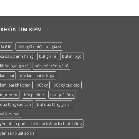
 KHÓA TÌM KIẾM
da 6 lổ
bình giữ nhiệt lock giá sỉ
 cá sấu chính hãng
bút giá rẻ
bút in logo
khắc logo giá rẻ
bút khắc tên giá rẻ
kim loại
bút kim loại in logo
 kim loại khắc tên
bút ký
bút ký cao cấp
 mực nước
bút panker
bút quà tặng
 quà tặng cao cấp
bút quà tặng giá sỉ
vỏ kim loại
yên phân phối sỉ bình lock & lock chính hãng
yên sản xuất sổ da