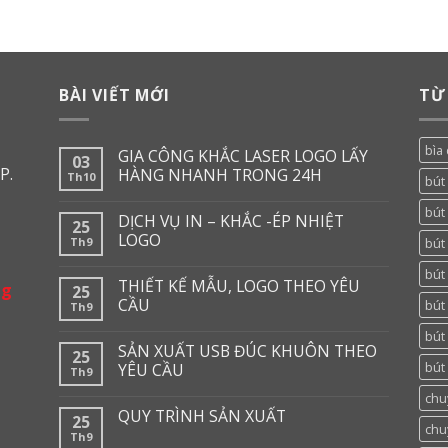
BÀI VIẾT MỚI
TỪ
bìa 
GIA CÔNG KHẮC LASER LOGO LẤY
03
P.
HÀNG NHANH TRONG 24H
Th10
bút
bút 
DỊCH VỤ IN – KHẮC -ÉP NHIỆT
25
LOGO
Th9
bút 
bút
THIẾT KẾ MẪU, LOGO THEO YÊU
ng
25
CẦU
bút
Th9
bút
SẢN XUẤT USB ĐÚC KHUÔN THEO
25
bút 
YÊU CẦU
Th9
chu
QUY TRÌNH SẢN XUẤT
25
chu
Th9