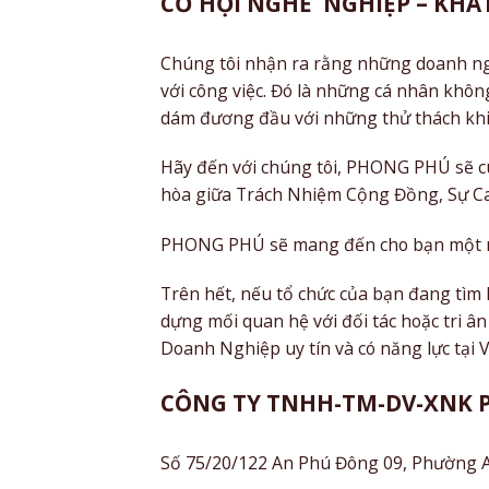
CƠ HỘI NGHỀ NGHIỆP – KHÁ
Chúng tôi nhận ra rằng những doanh ng
với công việc. Đó là những cá nhân khôn
dám đương đầu với những thử thách khi p
Hãy đến với chúng tôi, PHONG PHÚ sẽ cù
hòa giữa Trách Nhiệm Cộng Đồng, Sự C
PHONG PHÚ sẽ mang đến cho bạn một mô
Trên hết, nếu tổ chức của bạn đang tìm
dựng mối quan hệ với đối tác hoặc tri â
Doanh Nghiệp uy tín và có năng lực tại 
CÔNG TY TNHH-TM-DV-XNK 
Số 75/20/122 An Phú Đông 09, Phường 