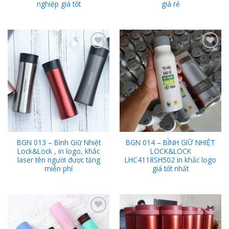
nghiệp giá tốt
giá rẻ
Add to
Add to
Wishlist
Wishlist
BGN 013 – Bình Giữ Nhiệt
BGN 014 – BÌNH GIỮ NHIỆT
Lock&Lock , in logo, khắc
LOCK&LOCK
laser tên người được tặng
LHC4118SH502 in khắc logo
miễn phí
giá tốt nhất
Add to
Add to
Wishlist
Wishlist