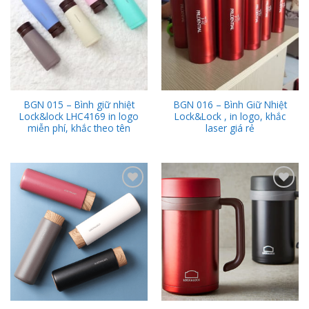
BGN 015 – Bình giữ nhiệt
BGN 016 – Bình Giữ Nhiệt
Lock&lock LHC4169 in logo
Lock&Lock , in logo, khắc
miễn phí, khắc theo tên
laser giá rẻ
Add to
Add to
Wishlist
Wishlist