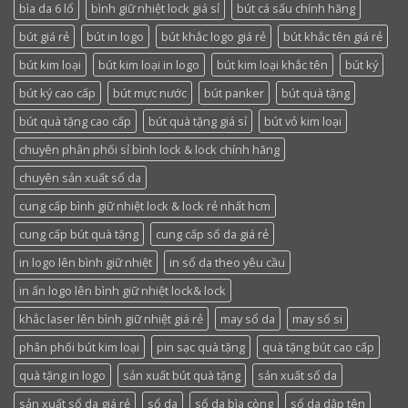
bìa da 6 lổ
bình giữ nhiệt lock giá sỉ
bút cá sấu chính hãng
bút giá rẻ
bút in logo
bút khắc logo giá rẻ
bút khắc tên giá rẻ
bút kim loại
bút kim loại in logo
bút kim loại khắc tên
bút ký
bút ký cao cấp
bút mực nước
bút panker
bút quà tặng
bút quà tặng cao cấp
bút quà tặng giá sỉ
bút vỏ kim loại
chuyên phân phối sỉ bình lock & lock chính hãng
chuyên sản xuất sổ da
cung cấp bình giữ nhiệt lock & lock rẻ nhất hcm
cung cấp bút quà tặng
cung cấp sổ da giá rẻ
in logo lên bình giữ nhiệt
in sổ da theo yêu cầu
in ấn logo lên bình giữ nhiệt lock& lock
khắc laser lên bình giữ nhiệt giá rẻ
may sổ da
may sổ si
phân phối bút kim loại
pin sạc quà tặng
quà tặng bút cao cấp
quà tặng in logo
sản xuất bút quà tặng
sản xuất sổ da
sản xuất sổ da giá rẻ
sổ da
sổ da bìa còng
sổ da dập tên