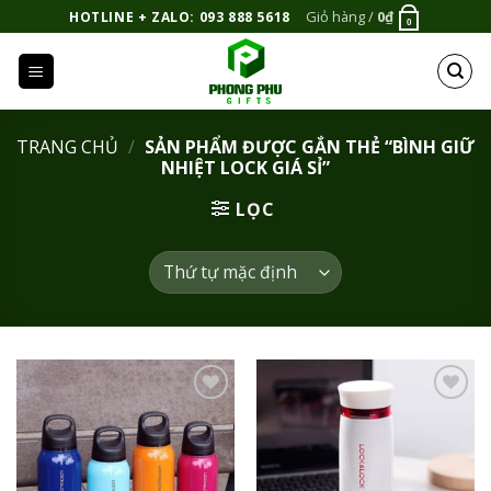
Bỏ
Giỏ hàng /
0
₫
HOTLINE + ZALO: 093 888 5618
0
qua
nội
dung
TRANG CHỦ
/
SẢN PHẨM ĐƯỢC GẮN THẺ “BÌNH GIỮ
NHIỆT LOCK GIÁ SỈ”
LỌC
Add to
Add to
Wishlist
Wishlist