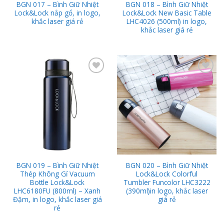
BGN 017 – Bình Giữ Nhiệt
BGN 018 – Bình Giữ Nhiệt
Lock&Lock nắp gổ, in logo,
Lock&Lock New Basic Table
khắc laser giá rẻ
LHC4026 (500ml) in logo,
khắc laser giá rẻ
Add to
Add to
Wishlist
Wishlist
BGN 019 – Bình Giữ Nhiệt
BGN 020 – Bình Giữ Nhiệt
Thép Không Gỉ Vacuum
Lock&Lock Colorful
Bottle Lock&Lock
Tumbler Funcolor LHC3222
LHC6180FU (800ml) – Xanh
(390ml)in logo, khắc laser
Đậm, in logo, khắc laser giá
giá rẻ
rẻ