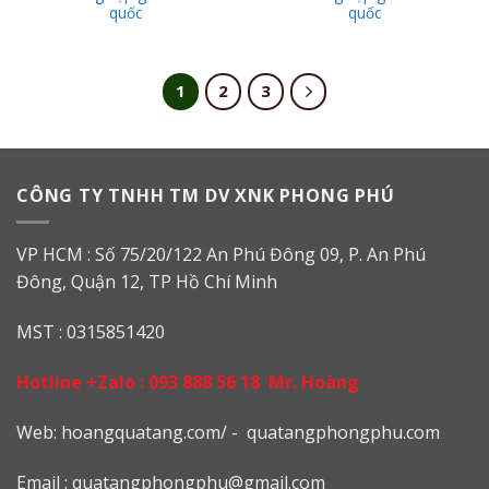
quốc
quốc
1
2
3
CÔNG TY TNHH TM DV XNK PHONG PHÚ
VP HCM : Số 75/20/122 An Phú Đông 09, P. An Phú
Đông, Quận 12, TP Hồ Chí Minh
MST : 0315851420
Hotline +Zalo :
093 888 56 18
Mr. Hoàng
Web: h
oangquatang.com/
-
quatangphongphu.com
Email :
quatangphongphu@gmail.com