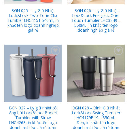
BGN 025 – Ly Giữ Nhiệt
BGN 026 – Ly Giữ Nhiệt
Lock&Lock Two-Tone Clip
Lock&Lock Energetic One-
Tumbler LHC4151 540ml, in
Touch Tumbler LHC3249 –
khắc tên logo doanh nghiệp
550ML, in khắc tên logo
giá rẻ
doanh nghiệp giá rẻ
Add to
Add to
Wishlist
Wishlist
BGN 027 – Ly giữ nhiệt có
BGN 028 – Bình Giữ Nhiệt
ống hút Lock&Lock Bucket
Lock&Lock Swing Tumbler
Tumbler with Straw
LHC4179BLK – 350ml –
LHC4268, in khắc tên logo
Đen, in khắc tên logo
doanh nghiệp giá rẻ toàn
doanh nghiệp giá rẻ toàn