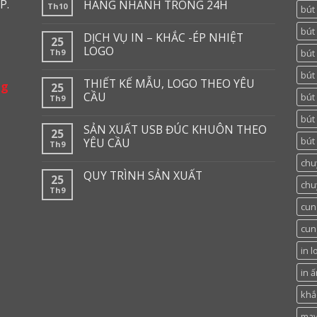
P.
HÀNG NHANH TRONG 24H
Th10
bút
bút 
DỊCH VỤ IN – KHẮC -ÉP NHIỆT
25
LOGO
Th9
bút 
bút
THIẾT KẾ MẪU, LOGO THEO YÊU
ng
25
CẦU
bút
Th9
bút
SẢN XUẤT USB ĐÚC KHUÔN THEO
25
bút 
YÊU CẦU
Th9
chu
QUY TRÌNH SẢN XUẤT
25
chu
Th9
cun
cun
in l
in ấ
khắc
may