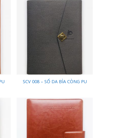
 to
Add to
list
Wishlist
PU
SCV 008 – SỔ DA BÌA CÒNG PU
 to
Add to
list
Wishlist