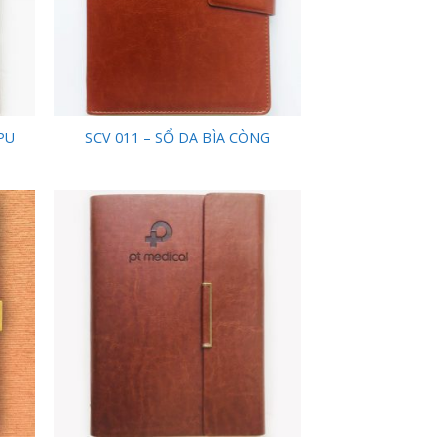
PU
SCV 011 – SỔ DA BÌA CÒNG
 to
Add to
list
Wishlist