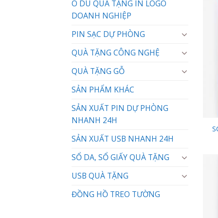
Ô DÙ QUÀ TẶNG IN LOGO
DOANH NGHIỆP
PIN SẠC DỰ PHÒNG
QUÀ TẶNG CÔNG NGHỆ
QUÀ TẶNG GỖ
SẢN PHẨM KHÁC
SẢN XUẤT PIN DỰ PHÒNG
NHANH 24H
S
SẢN XUẤT USB NHANH 24H
SỔ DA, SỔ GIẤY QUÀ TẶNG
USB QUÀ TẶNG
ĐỒNG HỒ TREO TƯỜNG