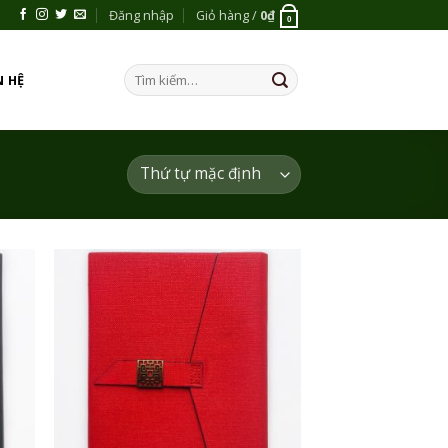
Đăng nhập
Giỏ hàng /
0
₫
0
Tìm
N HỆ
kiếm:
 to
Add to
list
Wishlist