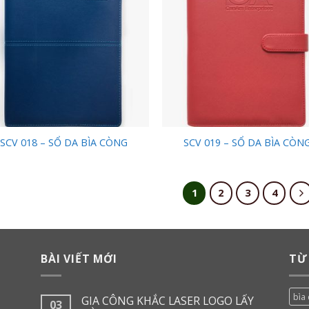
Wishlist
Wish
SCV 018 – SỔ DA BÌA CÒNG
SCV 019 – SỔ DA BÌA CÒN
1
2
3
4
BÀI VIẾT MỚI
TỪ
bìa 
GIA CÔNG KHẮC LASER LOGO LẤY
03