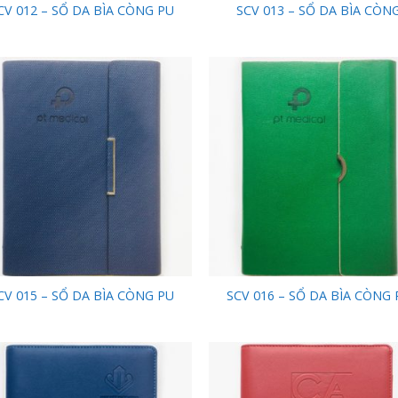
CV 012 – SỔ DA BÌA CÒNG PU
SCV 013 – SỔ DA BÌA CÒN
Add to
Add
Wishlist
Wish
CV 015 – SỔ DA BÌA CÒNG PU
SCV 016 – SỔ DA BÌA CÒNG 
Add to
Add