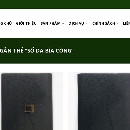
G CHỦ
GIỚI THIỆU
SẢN PHẨM
DỊCH VỤ
CHÍNH SÁCH
LIÊ
ẮN THẺ “SỔ DA BÌA CÒNG”
Add to
Add
Wishlist
Wish