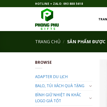
Bỏ
HOTLINE + ZALO: 093 888 5618
qua
nội
TRAN
dung
TRANG CHỦ
/
SẢN PHẨM ĐƯỢC G
BROWSE
ADAPTER DU LỊCH
BALO, TÚI XÁCH QUÀ TẶNG
BÌNH GIỮ NHIỆT IN KHẮC
LOGO GIÁ TỐT