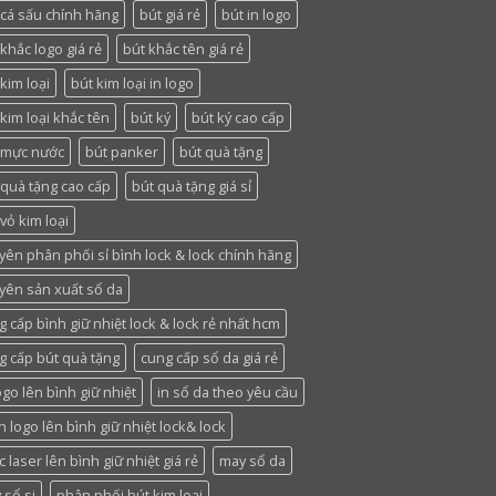
 cá sấu chính hãng
bút giá rẻ
bút in logo
khắc logo giá rẻ
bút khắc tên giá rẻ
kim loại
bút kim loại in logo
 kim loại khắc tên
bút ký
bút ký cao cấp
 mực nước
bút panker
bút quà tặng
 quà tặng cao cấp
bút quà tặng giá sỉ
vỏ kim loại
yên phân phối sỉ bình lock & lock chính hãng
yên sản xuất sổ da
g cấp bình giữ nhiệt lock & lock rẻ nhất hcm
g cấp bút quà tặng
cung cấp sổ da giá rẻ
ogo lên bình giữ nhiệt
in sổ da theo yêu cầu
n logo lên bình giữ nhiệt lock& lock
 laser lên bình giữ nhiệt giá rẻ
may sổ da
 sổ si
phân phối bút kim loại