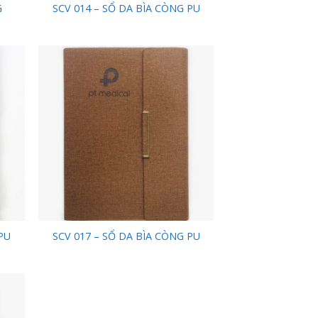
G
SCV 014 – SỔ DA BÌA CÒNG PU
 to
Add to
list
Wishlist
PU
SCV 017 – SỔ DA BÌA CÒNG PU
 to