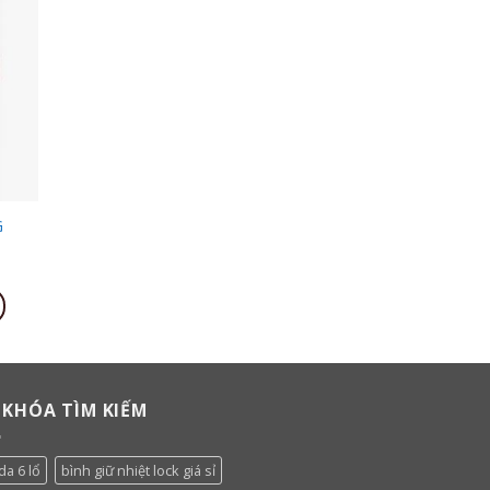
list
G
 KHÓA TÌM KIẾM
da 6 lổ
bình giữ nhiệt lock giá sỉ