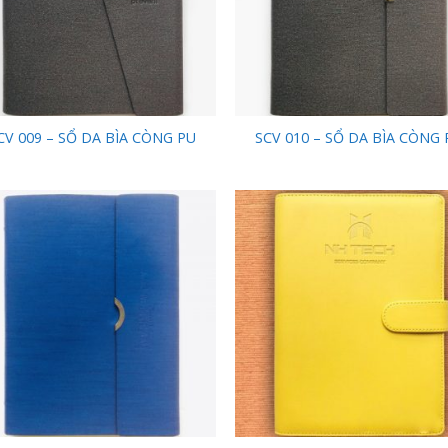
CV 009 – SỔ DA BÌA CÒNG PU
SCV 010 – SỔ DA BÌA CÒNG 
Add to
Add
Wishlist
Wish