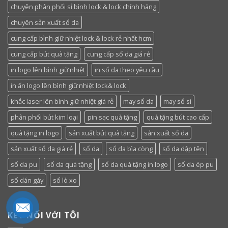
chuyên phân phối sỉ bình lock & lock chính hãng
chuyên sản xuất sổ da
cung cấp bình giữ nhiệt lock & lock rẻ nhất hcm
cung cấp bút quà tặng
cung cấp sổ da giá rẻ
in logo lên bình giữ nhiệt
in sổ da theo yêu cầu
in ấn logo lên bình giữ nhiệt lock& lock
khắc laser lên bình giữ nhiệt giá rẻ
may sổ da
may sổ si
phân phối bút kim loại
pin sạc quà tặng
quà tặng bút cao cấp
quà tặng in logo
sản xuất bút quà tặng
sản xuất sổ da
sản xuất sổ da giá rẻ
sổ da
sổ da bìa còng
sổ da dập tên
sổ da pu
sổ da quà tặng
sổ da quà tặng in logo
sổ da ép pu
sổ dán gáy
sổ lò xo
KẾT NỐI VỚI TÔI