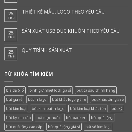
THIẾT KẾ MẪU, LOGO THEO YÊU CẦU
25
Th9
SẢN XUẤT USB ĐÚC KHUÔN THEO YÊU CẦU
25
Th9
QUY TRÌNH SẢN XUẤT
25
Th9
TỪ KHÓA TÌM KIẾM
bìa da 6 lổ
bình giữ nhiệt lock giá sỉ
bút cá sấu chính hãng
bút giá rẻ
bút in logo
bút khắc logo giá rẻ
bút khắc tên giá rẻ
bút kim loại
bút kim loại in logo
bút kim loại khắc tên
bút ký
bút ký cao cấp
bút mực nước
bút panker
bút quà tặng
bút quà tặng cao cấp
bút quà tặng giá sỉ
bút vỏ kim loại