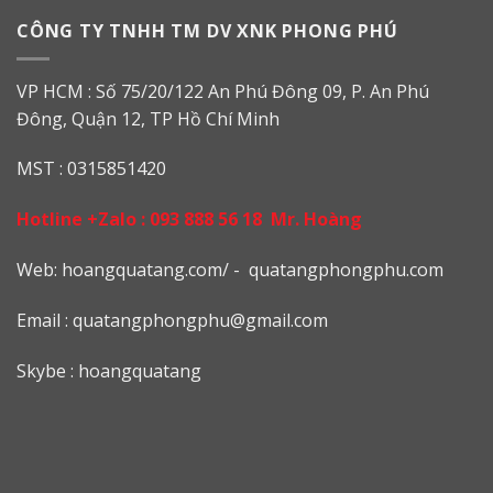
CÔNG TY TNHH TM DV XNK PHONG PHÚ
VP HCM : Số 75/20/122 An Phú Đông 09, P. An Phú
Đông, Quận 12, TP Hồ Chí Minh
MST : 0315851420
Hotline +Zalo :
093 888 56 18
Mr. Hoàng
Web: h
oangquatang.com/
-
quatangphongphu.com
Email :
quatangphongphu@gmail.com
Skybe : hoangquatang