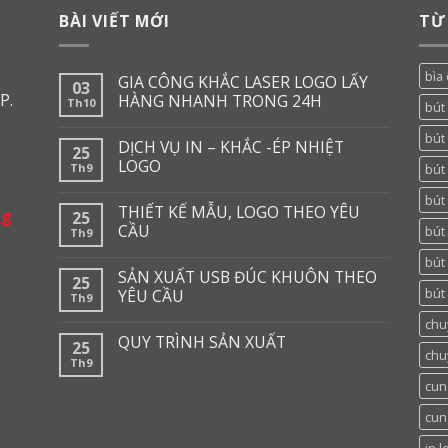
BÀI VIẾT MỚI
TỪ
bìa 
GIA CÔNG KHẮC LASER LOGO LẤY
03
P.
HÀNG NHANH TRONG 24H
Th10
bút
bút 
DỊCH VỤ IN – KHẮC -ÉP NHIỆT
25
LOGO
Th9
bút 
bút
THIẾT KẾ MẪU, LOGO THEO YÊU
ng
25
CẦU
bút
Th9
bút
SẢN XUẤT USB ĐÚC KHUÔN THEO
25
bút 
YÊU CẦU
Th9
chu
QUY TRÌNH SẢN XUẤT
25
chu
Th9
cun
cun
in l