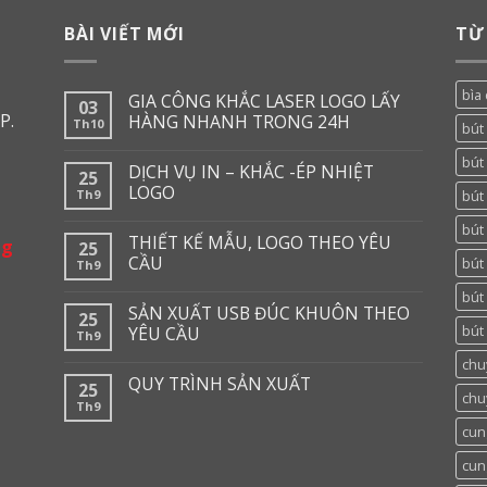
BÀI VIẾT MỚI
TỪ
bìa 
GIA CÔNG KHẮC LASER LOGO LẤY
03
P.
HÀNG NHANH TRONG 24H
Th10
bút
bút 
DỊCH VỤ IN – KHẮC -ÉP NHIỆT
25
LOGO
Th9
bút 
bút
THIẾT KẾ MẪU, LOGO THEO YÊU
ng
25
CẦU
bút
Th9
bút
SẢN XUẤT USB ĐÚC KHUÔN THEO
25
bút 
YÊU CẦU
Th9
chu
QUY TRÌNH SẢN XUẤT
25
chu
Th9
cun
cun