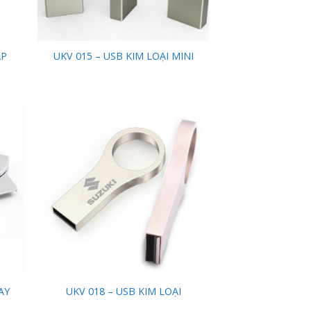
ẮP
UKV 015 – USB KIM LOẠI MINI
 to
Add to
list
Wishlist
AY
UKV 018 – USB KIM LOẠI