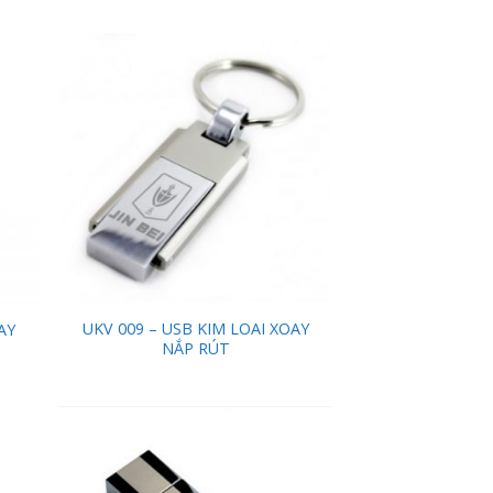
 to
Add to
list
Wishlist
UKV 009 – USB KIM LOAI XOAY
AY
NẮP RÚT
 to
Add to
list
Wishlist