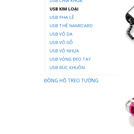
USB CHÌA KHÓA
USB KIM LOẠI
USB PHA LÊ
USB THẺ NAMECARD
USB VỎ DA
USB VỎ GỖ
USB VỎ NHỰA
USB VÒNG ĐEO TAY
USB ĐÚC KHUÔN
ĐỒNG HỒ TREO TƯỜNG