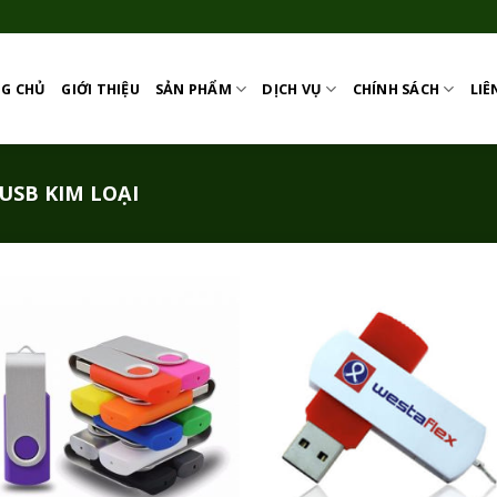
G CHỦ
GIỚI THIỆU
SẢN PHẨM
DỊCH VỤ
CHÍNH SÁCH
LIÊ
USB KIM LOẠI
Add to
Add
Wishlist
Wish