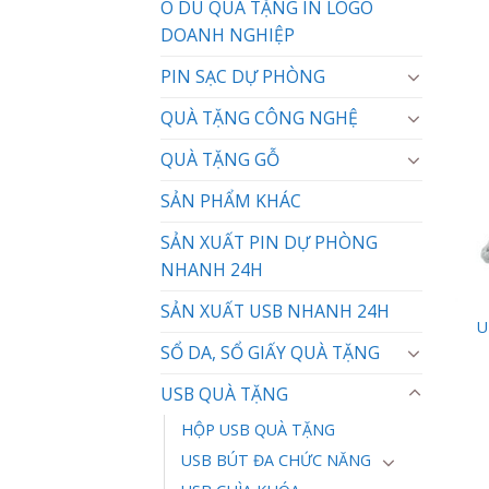
Ô DÙ QUÀ TẶNG IN LOGO
DOANH NGHIỆP
PIN SẠC DỰ PHÒNG
QUÀ TẶNG CÔNG NGHỆ
QUÀ TẶNG GỖ
SẢN PHẨM KHÁC
SẢN XUẤT PIN DỰ PHÒNG
NHANH 24H
SẢN XUẤT USB NHANH 24H
U
SỔ DA, SỔ GIẤY QUÀ TẶNG
USB QUÀ TẶNG
HỘP USB QUÀ TẶNG
USB BÚT ĐA CHỨC NĂNG