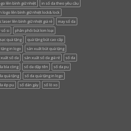
ogo lên bình giữ nhiệt
in sổ da theo yêu cầu
n logo lên bình giữ nhiệt lock& lock
 laser lên bình giữ nhiệt giá rẻ
may sổ da
 sổ si
phân phối bút kim loại
 sạc quà tặng
quà tặng bút cao cấp
 tặng in logo
sản xuất bút quà tặng
 xuất sổ da
sản xuất sổ da giá rẻ
sổ da
da bìa còng
sổ da dập tên
sổ da pu
da quà tặng
sổ da quà tặng in logo
da ép pu
sổ dán gáy
sổ lò xo