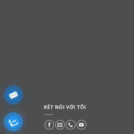
KẾT NỐI VỚI TÔI