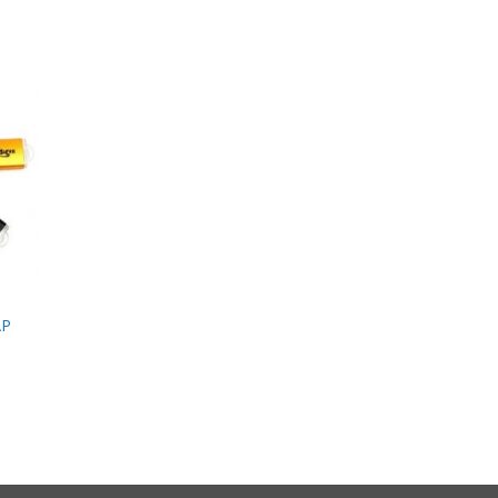
 to
list
ẮP