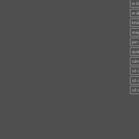
in l
in ấ
khắc
may
pin
quà
sản
sổ 
sổ 
sổ 