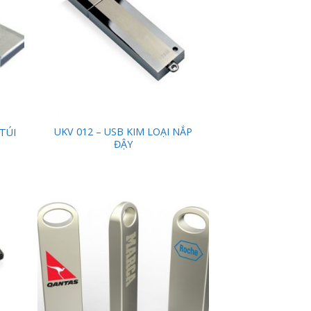
UKV 012 – USB KIM LOẠI NẮP
 TÚI
ĐẬY
 to
Add to
list
Wishlist