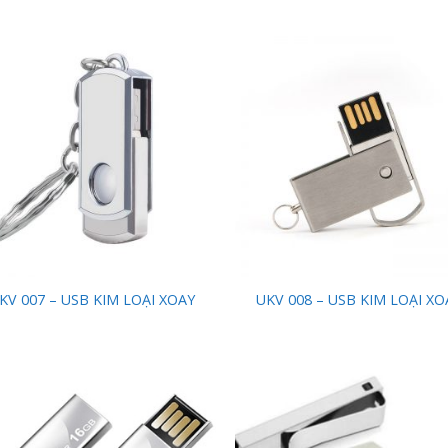
Add to
Add
Wishlist
Wish
KV 007 – USB KIM LOẠI XOAY
UKV 008 – USB KIM LOẠI XO
Add to
Add
Wishlist
Wish