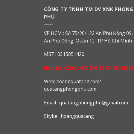
CÔNG TY TNHH TM DV XNK PHONG
PHÚ
VP HCM : Số 75/20/122 An Phú Đông 09, 
An Phú Đông, Quận 12, TP Hồ Chí Minh
MST : 0315851420
Hotline +Zalo :
093 888 56 18
Mr. Hoà
Web: h
oangquatang.com/
-
quatangphongphu.com
Email :
quatangphongphu@gmail.com
Skybe : hoangquatang