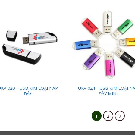
Add to
Add
Wishlist
Wish
UKV 020 – USB KIM LOẠI NẮP
UKV 024 – USB KIM LOẠI N
ĐẬY
ĐẬY MINI
1
2