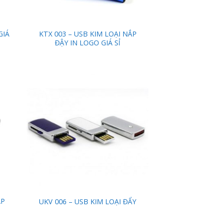
GIÁ
KTX 003 – USB KIM LOẠI NẮP
ĐẬY IN LOGO GIÁ SỈ
 to
Add to
list
Wishlist
ẮP
UKV 006 – USB KIM LOẠI ĐẨY