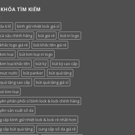
 KHÓA TÌM KIẾM
da 6 lổ
bình giữ nhiệt lock giá sỉ
 cá sấu chính hãng
bút giá rẻ
bút in logo
khắc logo giá rẻ
bút khắc tên giá rẻ
kim loại
bút kim loại in logo
 kim loại khắc tên
bút ký
bút ký cao cấp
 mực nước
bút panker
bút quà tặng
 quà tặng cao cấp
bút quà tặng giá sỉ
vỏ kim loại
yên phân phối sỉ bình lock & lock chính hãng
yên sản xuất sổ da
g cấp bình giữ nhiệt lock & lock rẻ nhất hcm
g cấp bút quà tặng
cung cấp sổ da giá rẻ