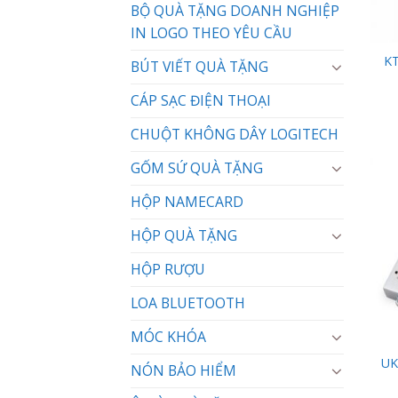
BỘ QUÀ TẶNG DOANH NGHIỆP
IN LOGO THEO YÊU CẦU
KT
BÚT VIẾT QUÀ TẶNG
CÁP SẠC ĐIỆN THOẠI
CHUỘT KHÔNG DÂY LOGITECH
GỐM SỨ QUÀ TẶNG
HỘP NAMECARD
HỘP QUÀ TẶNG
HỘP RƯỢU
LOA BLUETOOTH
MÓC KHÓA
UK
NÓN BẢO HIỂM