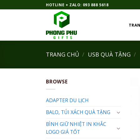
Bỏ
HOTLINE + ZALO: 093 888 5618
qua
nội
TRAN
dung
TRANG CHỦ
/
USB QUÀ TẶNG
/
BROWSE
ADAPTER DU LỊCH
BALO, TÚI XÁCH QUÀ TẶNG
BÌNH GIỮ NHIỆT IN KHẮC
LOGO GIÁ TỐT