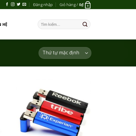
Đăng nhập
Giỏ hàng /
0
₫
0
Tìm
N HỆ
kiếm:
 to
Add to
list
Wishlist