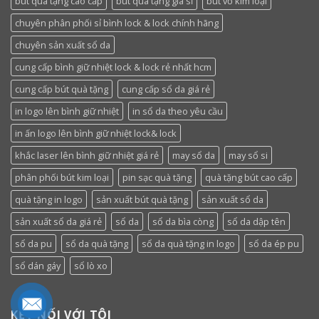
bút quà tặng cao cấp
bút quà tặng giá sỉ
bút vỏ kim loại
chuyên phân phối sỉ bình lock & lock chính hãng
chuyên sản xuất sổ da
cung cấp bình giữ nhiệt lock & lock rẻ nhất hcm
cung cấp bút quà tặng
cung cấp sổ da giá rẻ
in logo lên bình giữ nhiệt
in sổ da theo yêu cầu
in ấn logo lên bình giữ nhiệt lock& lock
khắc laser lên bình giữ nhiệt giá rẻ
may sổ da
may sổ si
phân phối bút kim loại
pin sạc quà tặng
quà tặng bút cao cấp
quà tặng in logo
sản xuất bút quà tặng
sản xuất sổ da
sản xuất sổ da giá rẻ
sổ da
sổ da bìa còng
sổ da dập tên
sổ da pu
sổ da quà tặng
sổ da quà tặng in logo
sổ da ép pu
sổ dán gáy
sổ lò xo
KẾT NỐI VỚI TÔI