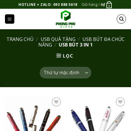
Bỏ
Giỏ hàng /
0
₫
HOTLINE + ZALO: 093 888 5618
0
qua
nội
dung
TRANG CHỦ
/
USB QUÀ TẶNG
/
USB BÚT ĐA CHỨC
NĂNG
/
USB BÚT 3 IN 1
LỌC
Add to
Add to
Wishlist
Wishlist