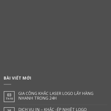
BÀI VIẾT MỚI
GIA CÔNG KHẮC LASER LOGO LẤY HÀNG
03
NHANH TRONG 24H
Th10
DỊCH VỤ IN – KHẮC -ÉP NHIỆT LOGO
25