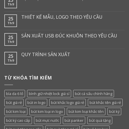
Th9
THIẾT KẾ MẪU, LOGO THEO YÊU CẦU
25
Th9
SẢN XUẤT USB ĐÚC KHUÔN THEO YÊU CẦU
25
Th9
QUY TRÌNH SẢN XUẤT
25
Th9
TỪ KHÓA TÌM KIẾM
bìa da 6 lổ
bình giữ nhiệt lock giá sỉ
bút cá sấu chính hãng
bút giá rẻ
bút in logo
bút khắc logo giá rẻ
bút khắc tên giá rẻ
bút kim loại
bút kim loại in logo
bút kim loại khắc tên
bút ký
bút ký cao cấp
bút mực nước
bút panker
bút quà tặng