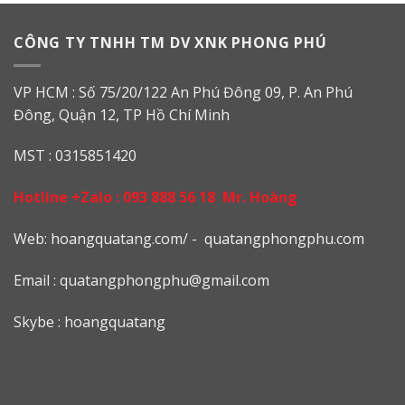
CÔNG TY TNHH TM DV XNK PHONG PHÚ
VP HCM : Số 75/20/122 An Phú Đông 09, P. An Phú
Đông, Quận 12, TP Hồ Chí Minh
MST : 0315851420
Hotline +Zalo :
093 888 56 18
Mr. Hoàng
Web: h
oangquatang.com/
-
quatangphongphu.com
Email :
quatangphongphu@gmail.com
Skybe : hoangquatang