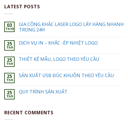
LATEST POSTS
GIA CÔNG KHẮC LASER LOGO LẤY HÀNG NHANH
03
Th10
TRONG 24H
DỊCH VỤ IN – KHẮC -ÉP NHIỆT LOGO
25
Th9
THIẾT KẾ MẪU, LOGO THEO YÊU CẦU
25
Th9
SẢN XUẤT USB ĐÚC KHUÔN THEO YÊU CẦU
25
Th9
QUY TRÌNH SẢN XUẤT
25
Th9
RECENT COMMENTS