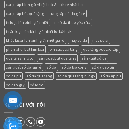
cung cấp bình giữ nhiệt lock & lock rẻ nhất hcm
cung cấp bút quà tặng
cung cấp sổ da giá rẻ
in logo lên bình giữ nhiệt
in sổ da theo yêu cầu
in ấn logo lên bình giữ nhiệt lock& lock
khắc laser lên bình giữ nhiệt giá rẻ
may sổ da
may sổ si
phân phối bút kim loại
pin sạc quà tặng
quà tặng bút cao cấp
quà tặng in logo
sản xuất bút quà tặng
sản xuất sổ da
sản xuất sổ da giá rẻ
sổ da
sổ da bìa còng
sổ da dập tên
sổ da pu
sổ da quà tặng
sổ da quà tặng in logo
sổ da ép pu
sổ dán gáy
sổ lò xo
KẾT NỐI VỚI TÔI