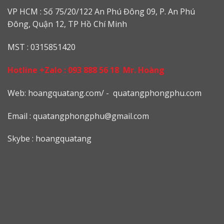
VP HCM : Số 75/20/122 An Phú Đông 09, P. An Phú
Đông, Quận 12, TP Hồ Chí Minh
MST : 0315851420
Hotline +Zalo :
093 888 56 18
Mr. Hoàng
Web: h
oangquatang.com/
-
quatangphongphu.com
Email :
quatangphongphu@gmail.com
Skybe : hoangquatang