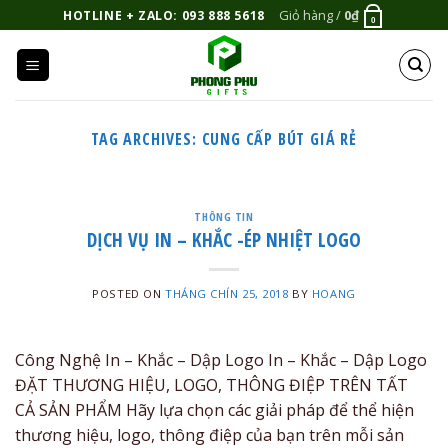
Bỏ
Giỏ hàng /
0
₫
HOTLINE + ZALO: 093 888 5618
0
qua
nội
dung
TAG ARCHIVES:
CUNG CẤP BÚT GIÁ RẺ
THÔNG TIN
DỊCH VỤ IN – KHẮC -ÉP NHIỆT LOGO
POSTED ON
THÁNG CHÍN 25, 2018
BY
HOANG
Công Nghệ In – Khắc – Dập Logo In – Khắc – Dập Logo
ĐẶT THƯƠNG HIỆU, LOGO, THÔNG ĐIỆP TRÊN TẤT
CẢ SẢN PHẨM Hãy lựa chọn các giải pháp để thể hiện
thương hiệu, logo, thông điệp của bạn trên mỗi sản