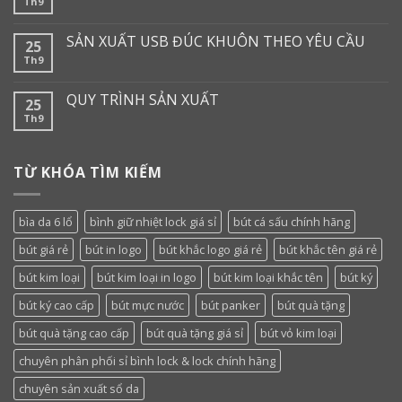
Th9
SẢN XUẤT USB ĐÚC KHUÔN THEO YÊU CẦU
25
Th9
QUY TRÌNH SẢN XUẤT
25
Th9
TỪ KHÓA TÌM KIẾM
bìa da 6 lổ
bình giữ nhiệt lock giá sỉ
bút cá sấu chính hãng
bút giá rẻ
bút in logo
bút khắc logo giá rẻ
bút khắc tên giá rẻ
bút kim loại
bút kim loại in logo
bút kim loại khắc tên
bút ký
bút ký cao cấp
bút mực nước
bút panker
bút quà tặng
bút quà tặng cao cấp
bút quà tặng giá sỉ
bút vỏ kim loại
chuyên phân phối sỉ bình lock & lock chính hãng
chuyên sản xuất sổ da