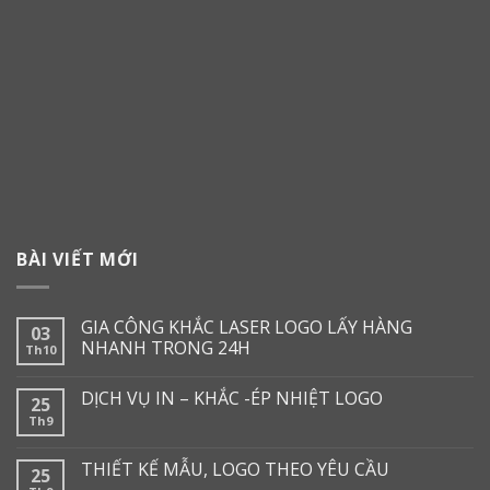
BÀI VIẾT MỚI
GIA CÔNG KHẮC LASER LOGO LẤY HÀNG
03
NHANH TRONG 24H
Th10
DỊCH VỤ IN – KHẮC -ÉP NHIỆT LOGO
25
Th9
THIẾT KẾ MẪU, LOGO THEO YÊU CẦU
25