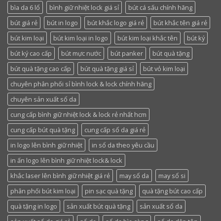
bìa da 6 lổ
bình giữ nhiệt lock giá sỉ
bút cá sấu chính hãng
bút giá rẻ
bút in logo
bút khắc logo giá rẻ
bút khắc tên giá rẻ
bút kim loại
bút kim loại in logo
bút kim loại khắc tên
bút ký
bút ký cao cấp
bút mực nước
bút panker
bút quà tặng
bút quà tặng cao cấp
bút quà tặng giá sỉ
bút vỏ kim loại
chuyên phân phối sỉ bình lock & lock chính hãng
chuyên sản xuất sổ da
cung cấp bình giữ nhiệt lock & lock rẻ nhất hcm
cung cấp bút quà tặng
cung cấp sổ da giá rẻ
in logo lên bình giữ nhiệt
in sổ da theo yêu cầu
in ấn logo lên bình giữ nhiệt lock& lock
khắc laser lên bình giữ nhiệt giá rẻ
may sổ da
may sổ si
phân phối bút kim loại
pin sạc quà tặng
quà tặng bút cao cấp
quà tặng in logo
sản xuất bút quà tặng
sản xuất sổ da