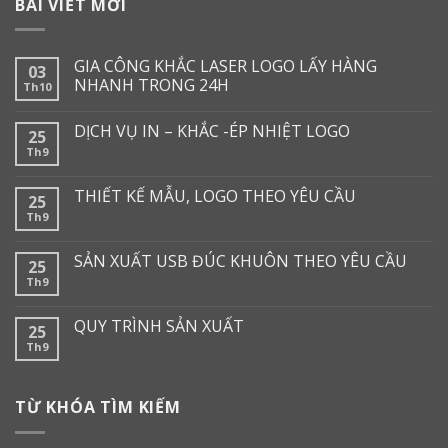
BÀI VIẾT MỚI
GIA CÔNG KHẮC LASER LOGO LẤY HÀNG
03
NHANH TRONG 24H
Th10
DỊCH VỤ IN – KHẮC -ÉP NHIỆT LOGO
25
Th9
THIẾT KẾ MẪU, LOGO THEO YÊU CẦU
25
Th9
SẢN XUẤT USB ĐÚC KHUÔN THEO YÊU CẦU
25
Th9
QUY TRÌNH SẢN XUẤT
25
Th9
TỪ KHÓA TÌM KIẾM