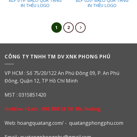
BLP 019- BALO QUÀ TẶNG
BLP 020- BALO QUÀ TẶNG
IN THÊU LOGO
IN THÊU LOGO
1
2
CÔNG TY TNHH TM DV XNK PHONG PHÚ
VP HCM : Số 75/20/122 An Phú Đông 09, P. An Phú
Đông, Quận 12, TP Hồ Chí Minh
MST : 0315851420
Hotline +Zalo :
093 888 56 18
Mr. Hoàng
Web: h
oangquatang.com/
-
quatangphongphu.com
Email :
quatangphongphu@gmail.com