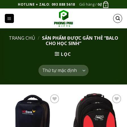
Bỏ
Giỏ hàng /
0
₫
HOTLINE + ZALO: 093 888 5618
0
qua
nội
dung
TRANG CHỦ
/
SẢN PHẨM ĐƯỢC GẮN THẺ “BALO
CHO HỌC SINH”
LỌC
Add to
Add to
Wishlist
Wishlist