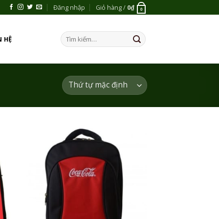
Đăng nhập
Giỏ hàng /
0
₫
0
Tìm
N HỆ
kiếm:
 to
Add to
list
Wishlist