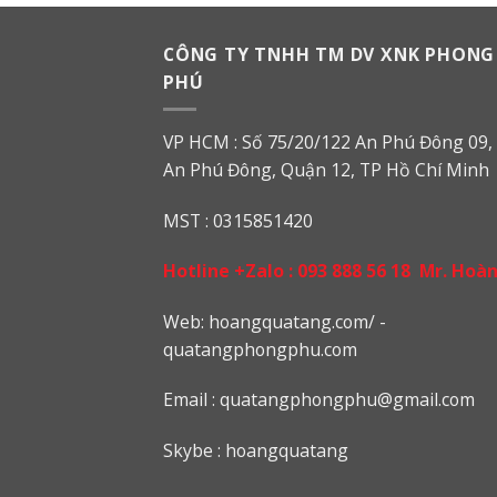
CÔNG TY TNHH TM DV XNK PHONG
PHÚ
VP HCM : Số 75/20/122 An Phú Đông 09, 
An Phú Đông, Quận 12, TP Hồ Chí Minh
MST : 0315851420
Hotline +Zalo :
093 888 56 18
Mr. Hoà
Web: h
oangquatang.com/
-
quatangphongphu.com
Email :
quatangphongphu@gmail.com
Skybe : hoangquatang