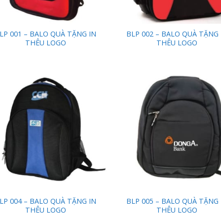
LP 001 – BALO QUÀ TẶNG IN
BLP 002 – BALO QUÀ TẶNG 
THÊU LOGO
THÊU LOGO
Add to
Add
Wishlist
Wish
LP 004 – BALO QUÀ TẶNG IN
BLP 005 – BALO QUÀ TẶNG 
THÊU LOGO
THÊU LOGO