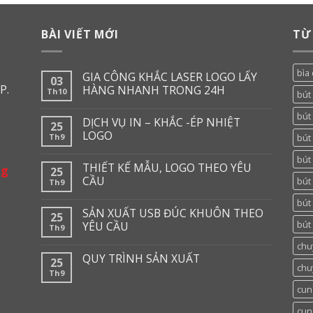
BÀI VIẾT MỚI
TỪ
bìa 
GIA CÔNG KHẮC LASER LOGO LẤY
03
P.
HÀNG NHANH TRONG 24H
Th10
bút
bút 
DỊCH VỤ IN – KHẮC -ÉP NHIỆT
25
LOGO
Th9
bút 
bút
THIẾT KẾ MẪU, LOGO THEO YÊU
ng
25
CẦU
bút
Th9
bút
SẢN XUẤT USB ĐÚC KHUÔN THEO
25
bút 
YÊU CẦU
Th9
chu
QUY TRÌNH SẢN XUẤT
25
chu
Th9
cun
cun