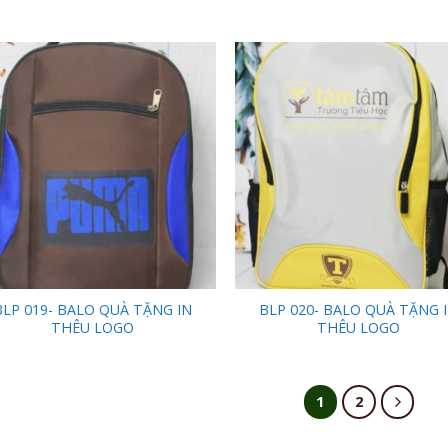
Add to
Add
Wishlist
Wish
BLP 019- BALO QUÀ TẶNG IN
BLP 020- BALO QUÀ TẶNG 
THÊU LOGO
THÊU LOGO
1
2