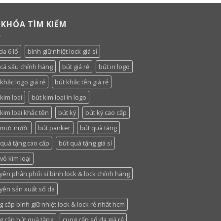
 KHÓA TÌM KIẾM
da 6 lổ
bình giữ nhiệt lock giá sỉ
 cá sấu chính hãng
bút giá rẻ
bút in logo
khắc logo giá rẻ
bút khắc tên giá rẻ
kim loại
bút kim loại in logo
 kim loại khắc tên
bút ký
bút ký cao cấp
 mực nước
bút panker
bút quà tặng
 quà tặng cao cấp
bút quà tặng giá sỉ
vỏ kim loại
yên phân phối sỉ bình lock & lock chính hãng
yên sản xuất sổ da
g cấp bình giữ nhiệt lock & lock rẻ nhất hcm
g cấp bút quà tặng
cung cấp sổ da giá rẻ