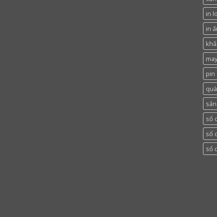
in l
in ấ
khắc
may
pin
quà
sản
sổ 
sổ 
sổ 