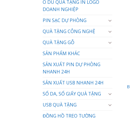
Ô DÙ QUÀ TẶNG IN LOGO
DOANH NGHIỆP
PIN SẠC DỰ PHÒNG
QUÀ TẶNG CÔNG NGHỆ
QUÀ TẶNG GỖ
SẢN PHẨM KHÁC
SẢN XUẤT PIN DỰ PHÒNG
NHANH 24H
SẢN XUẤT USB NHANH 24H
B
SỔ DA, SỔ GIẤY QUÀ TẶNG
USB QUÀ TẶNG
ĐỒNG HỒ TREO TƯỜNG