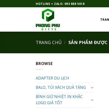
Bỏ
HOTLINE + ZALO: 093 888 5618
qua
nội
TRAN
dung
TRANG CHỦ
/
SẢN PHẨM ĐƯỢC G
BROWSE
ADAPTER DU LỊCH
BALO, TÚI XÁCH QUÀ TẶNG
BÌNH GIỮ NHIỆT IN KHẮC
LOGO GIÁ TỐT