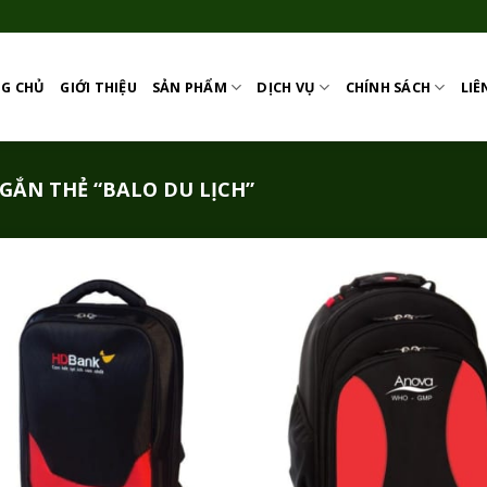
G CHỦ
GIỚI THIỆU
SẢN PHẨM
DỊCH VỤ
CHÍNH SÁCH
LIÊ
ẮN THẺ “BALO DU LỊCH”
Add to
Add
Wishlist
Wish