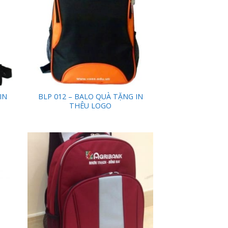
IN
BLP 012 – BALO QUÀ TẶNG IN
THÊU LOGO
 to
Add to
list
Wishlist