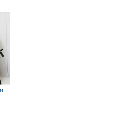
 to
list
IN