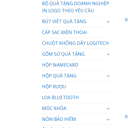
BỘ QUÀ TẶNG DOANH NGHIỆP
IN LOGO THEO YÊU CẦU
B
BÚT VIẾT QUÀ TẶNG
CÁP SẠC ĐIỆN THOẠI
CHUỘT KHÔNG DÂY LOGITECH
GỐM SỨ QUÀ TẶNG
HỘP NAMECARD
HỘP QUÀ TẶNG
HỘP RƯỢU
LOA BLUETOOTH
MÓC KHÓA
B
NÓN BẢO HIỂM