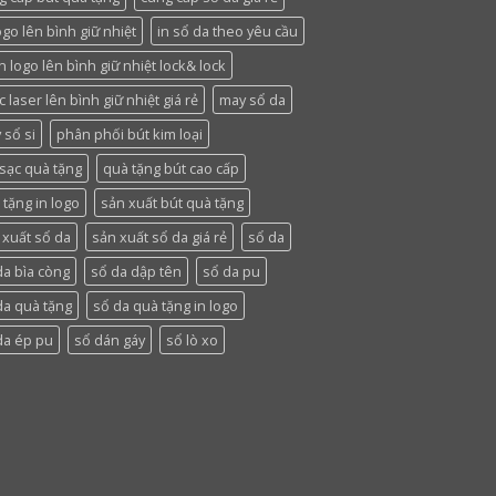
ogo lên bình giữ nhiệt
in sổ da theo yêu cầu
n logo lên bình giữ nhiệt lock& lock
 laser lên bình giữ nhiệt giá rẻ
may sổ da
 sổ si
phân phối bút kim loại
 sạc quà tặng
quà tặng bút cao cấp
 tặng in logo
sản xuất bút quà tặng
 xuất sổ da
sản xuất sổ da giá rẻ
sổ da
da bìa còng
sổ da dập tên
sổ da pu
da quà tặng
sổ da quà tặng in logo
da ép pu
sổ dán gáy
sổ lò xo