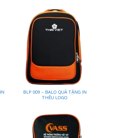
 to
Add to
list
Wishlist
IN
BLP 009 – BALO QUÀ TẶNG IN
THÊU LOGO
 to
Add to
list
Wishlist