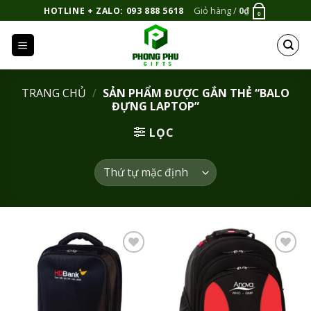
Bỏ
Giỏ hàng /
0
₫
HOTLINE + ZALO: 093 888 5618
0
qua
nội
dung
TRANG CHỦ
/
SẢN PHẨM ĐƯỢC GẮN THẺ “BALO
ĐỰNG LAPTOP”
LỌC
Add to
Add to
Wishlist
Wishlist