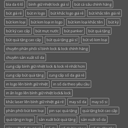
bìa da 6 lổ
bình giữ nhiệt lock giá sỉ
bút cá sấu chính hãng
bút giá rẻ
bút in logo
bút khắc logo giá rẻ
bút khắc tên giá rẻ
bút kim loại
bút kim loại in logo
bút kim loại khắc tên
bút ký
bút ký cao cấp
bút mực nước
bút panker
bút quà tặng
bút quà tặng cao cấp
bút quà tặng giá sỉ
bút vỏ kim loại
chuyên phân phối sỉ bình lock & lock chính hãng
chuyên sản xuất sổ da
cung cấp bình giữ nhiệt lock & lock rẻ nhất hcm
cung cấp bút quà tặng
cung cấp sổ da giá rẻ
in logo lên bình giữ nhiệt
in sổ da theo yêu cầu
in ấn logo lên bình giữ nhiệt lock& lock
khắc laser lên bình giữ nhiệt giá rẻ
may sổ da
may sổ si
phân phối bút kim loại
pin sạc quà tặng
quà tặng bút cao cấp
quà tặng in logo
sản xuất bút quà tặng
sản xuất sổ da