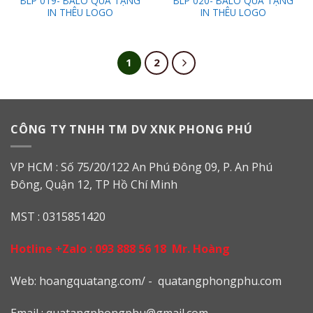
BLP 019- BALO QUÀ TẶNG
BLP 020- BALO QUÀ TẶNG
IN THÊU LOGO
IN THÊU LOGO
1
2
CÔNG TY TNHH TM DV XNK PHONG PHÚ
VP HCM : Số 75/20/122 An Phú Đông 09, P. An Phú
Đông, Quận 12, TP Hồ Chí Minh
MST : 0315851420
Hotline +Zalo :
093 888 56 18
Mr. Hoàng
Web: h
oangquatang.com/
-
quatangphongphu.com
Email :
quatangphongphu@gmail.com