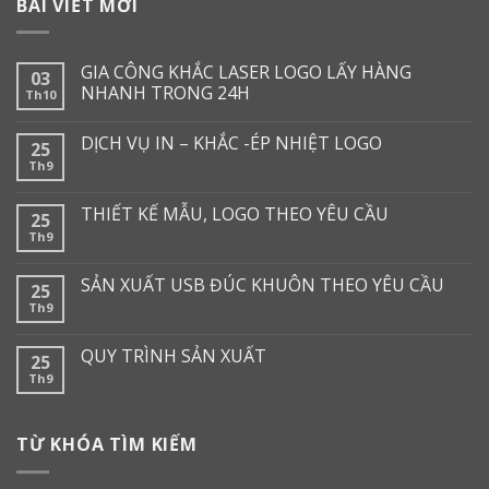
BÀI VIẾT MỚI
GIA CÔNG KHẮC LASER LOGO LẤY HÀNG
03
NHANH TRONG 24H
Th10
DỊCH VỤ IN – KHẮC -ÉP NHIỆT LOGO
25
Th9
THIẾT KẾ MẪU, LOGO THEO YÊU CẦU
25
Th9
SẢN XUẤT USB ĐÚC KHUÔN THEO YÊU CẦU
25
Th9
QUY TRÌNH SẢN XUẤT
25
Th9
TỪ KHÓA TÌM KIẾM