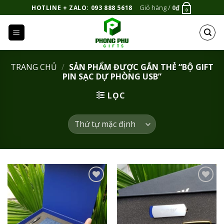
Bỏ
Giỏ hàng /
0
₫
HOTLINE + ZALO: 093 888 5618
0
qua
nội
dung
TRANG CHỦ
/
SẢN PHẨM ĐƯỢC GẮN THẺ “BỘ GIFT
PIN SẠC DỰ PHÒNG USB”
LỌC
Add to
Add to
Wishlist
Wishlist