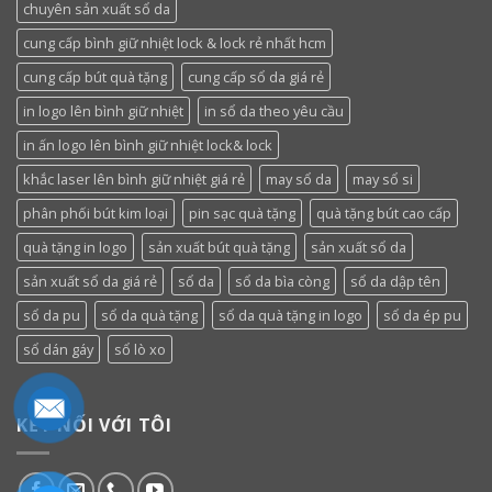
chuyên sản xuất sổ da
cung cấp bình giữ nhiệt lock & lock rẻ nhất hcm
cung cấp bút quà tặng
cung cấp sổ da giá rẻ
in logo lên bình giữ nhiệt
in sổ da theo yêu cầu
in ấn logo lên bình giữ nhiệt lock& lock
khắc laser lên bình giữ nhiệt giá rẻ
may sổ da
may sổ si
phân phối bút kim loại
pin sạc quà tặng
quà tặng bút cao cấp
quà tặng in logo
sản xuất bút quà tặng
sản xuất sổ da
sản xuất sổ da giá rẻ
sổ da
sổ da bìa còng
sổ da dập tên
sổ da pu
sổ da quà tặng
sổ da quà tặng in logo
sổ da ép pu
sổ dán gáy
sổ lò xo
KẾT NỐI VỚI TÔI