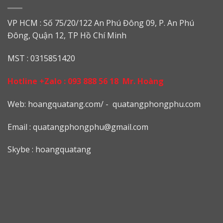
VP HCM : Số 75/20/122 An Phú Đông 09, P. An Phú
Đông, Quận 12, TP Hồ Chí Minh
MST : 0315851420
Hotline +Zalo :
093 888 56 18
Mr. Hoàng
Web: h
oangquatang.com/
-
quatangphongphu.com
Email :
quatangphongphu@gmail.com
Skybe : hoangquatang