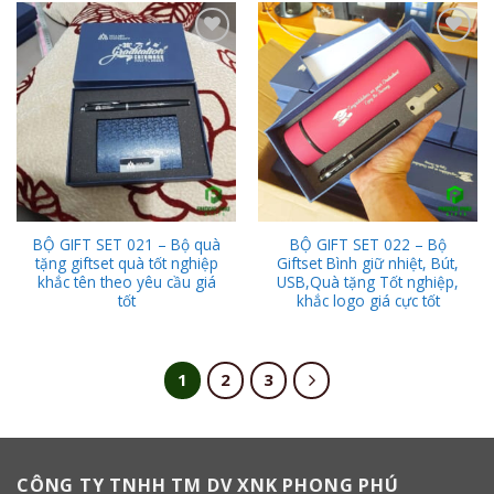
Add to
Add to
Wishlist
Wishlist
BỘ GIFT SET 021 – Bộ quà
BỘ GIFT SET 022 – Bộ
tặng giftset quà tốt nghiệp
Giftset Bình giữ nhiệt, Bút,
khắc tên theo yêu cầu giá
USB,Quà tặng Tốt nghiệp,
tốt
khắc logo giá cực tốt
1
2
3
CÔNG TY TNHH TM DV XNK PHONG PHÚ