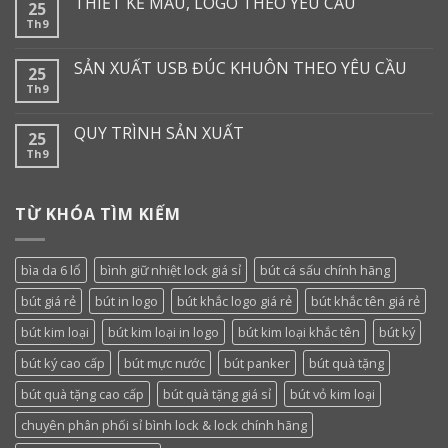
THIẾT KẾ MẪU, LOGO THEO YÊU CẦU
25
Th9
SẢN XUẤT USB ĐÚC KHUÔN THEO YÊU CẦU
25
Th9
QUY TRÌNH SẢN XUẤT
25
Th9
TỪ KHÓA TÌM KIẾM
bìa da 6 lổ
bình giữ nhiệt lock giá sỉ
bút cá sấu chính hãng
bút giá rẻ
bút in logo
bút khắc logo giá rẻ
bút khắc tên giá rẻ
bút kim loại
bút kim loại in logo
bút kim loại khắc tên
bút ký
bút ký cao cấp
bút mực nước
bút panker
bút quà tặng
bút quà tặng cao cấp
bút quà tặng giá sỉ
bút vỏ kim loại
chuyên phân phối sỉ bình lock & lock chính hãng