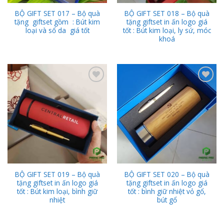
BỘ GIFT SET 017 – Bộ quà
BỘ GIFT SET 018 – Bộ quà
tặng giftset gồm : Bút kim
tặng giftset in ấn logo giá
loại và sổ da giá tốt
tốt : Bút kim loại, ly sứ, móc
khoá
Add to
Add to
Wishlist
Wishlist
BỘ GIFT SET 019 – Bộ quà
BỘ GIFT SET 020 – Bộ quà
tặng giftset in ấn logo giá
tặng giftset in ấn logo giá
tốt : Bút kim loại, bình giữ
tốt : bình giữ nhiệt vỏ gổ,
nhiệt
bút gổ