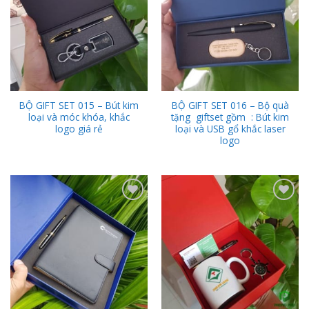
BỘ GIFT SET 015 – Bút kim
BỘ GIFT SET 016 – Bộ quà
loại và móc khóa, khắc
tặng giftset gồm : Bút kim
logo giá rẻ
loại và USB gổ khắc laser
logo
Add to
Add to
Wishlist
Wishlist