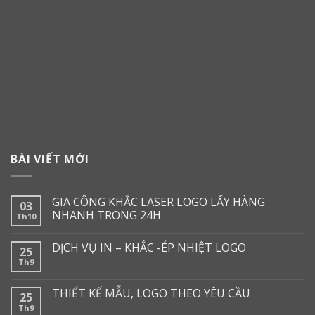
BÀI VIẾT MỚI
GIA CÔNG KHẮC LASER LOGO LẤY HÀNG
03
NHANH TRONG 24H
Th10
DỊCH VỤ IN – KHẮC -ÉP NHIỆT LOGO
25
Th9
THIẾT KẾ MẪU, LOGO THEO YÊU CẦU
25
Th9