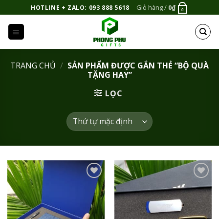
Bỏ
Giỏ hàng /
0
₫
HOTLINE + ZALO: 093 888 5618
0
qua
nội
dung
TRANG CHỦ
/
SẢN PHẨM ĐƯỢC GẮN THẺ “BỘ QUÀ
TẶNG HAY”
LỌC
Add to
Add to
Wishlist
Wishlist