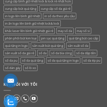
cung cấp bình giữ nhiệt lock & lock rẻ nhất hcm
cung cấp bút quà tặng
cung cấp sổ da giá rẻ
in logo lên bình giữ nhiệt
in sổ da theo yêu cầu
in ấn logo lên bình giữ nhiệt lock& lock
khắc laser lên bình giữ nhiệt giá rẻ
may sổ da
may sổ si
phân phối bút kim loại
pin sạc quà tặng
quà tặng bút cao cấp
quà tặng in logo
sản xuất bút quà tặng
sản xuất sổ da
sản xuất sổ da giá rẻ
sổ da
sổ da bìa còng
sổ da dập tên
sổ da pu
sổ da quà tặng
sổ da quà tặng in logo
sổ da ép pu
sổ dán gáy
sổ lò xo
KẾT NỐI VỚI TÔI