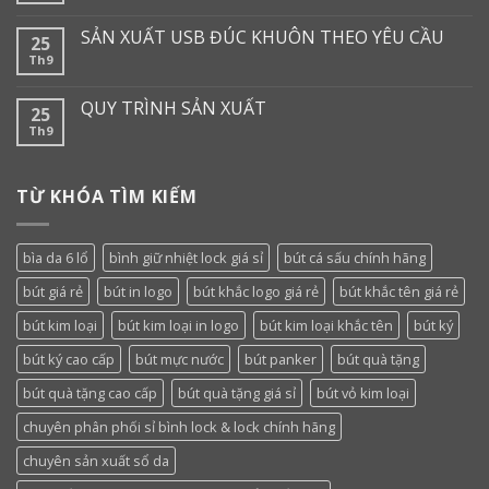
SẢN XUẤT USB ĐÚC KHUÔN THEO YÊU CẦU
25
Th9
QUY TRÌNH SẢN XUẤT
25
Th9
TỪ KHÓA TÌM KIẾM
bìa da 6 lổ
bình giữ nhiệt lock giá sỉ
bút cá sấu chính hãng
bút giá rẻ
bút in logo
bút khắc logo giá rẻ
bút khắc tên giá rẻ
bút kim loại
bút kim loại in logo
bút kim loại khắc tên
bút ký
bút ký cao cấp
bút mực nước
bút panker
bút quà tặng
bút quà tặng cao cấp
bút quà tặng giá sỉ
bút vỏ kim loại
chuyên phân phối sỉ bình lock & lock chính hãng
chuyên sản xuất sổ da