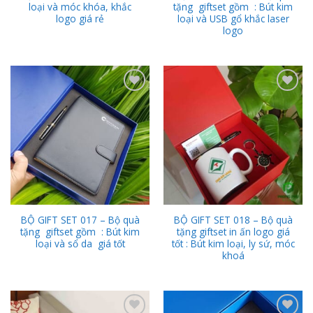
loại và móc khóa, khắc
tặng giftset gồm : Bút kim
logo giá rẻ
loại và USB gổ khắc laser
logo
Add to
Add to
Wishlist
Wishlist
BỘ GIFT SET 017 – Bộ quà
BỘ GIFT SET 018 – Bộ quà
tặng giftset gồm : Bút kim
tặng giftset in ấn logo giá
loại và sổ da giá tốt
tốt : Bút kim loại, ly sứ, móc
khoá