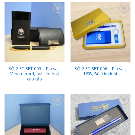
Add to
Add to
Wishlist
Wishlist
BỘ GIFT SET 005 – Pin sạc,
BỘ GIFT SET 006 – Pin sạc,
Ví namecard, bút kim loại
USB, Bút kim loại
cao cấp
Add to
Add to
Wishlist
Wishlist