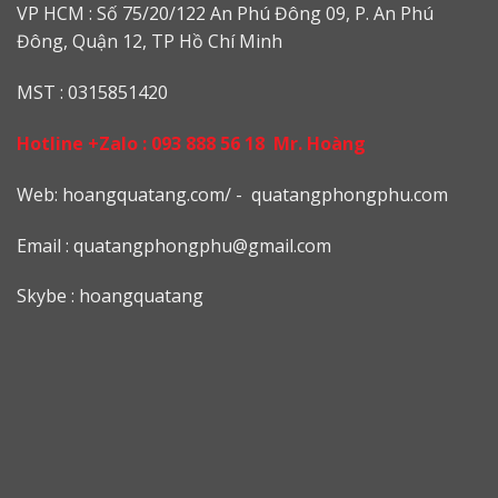
VP HCM : Số 75/20/122 An Phú Đông 09, P. An Phú
Đông, Quận 12, TP Hồ Chí Minh
MST : 0315851420
Hotline +Zalo :
093 888 56 18
Mr. Hoàng
Web: h
oangquatang.com/
-
quatangphongphu.com
Email :
quatangphongphu@gmail.com
Skybe : hoangquatang