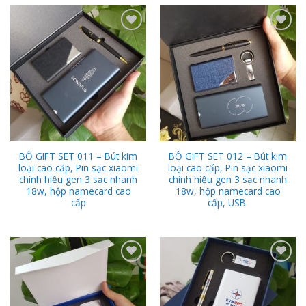
Add to
Add to
Wishlist
Wishlist
BỘ GIFT SET 011 – Bút kim
BỘ GIFT SET 012 – Bút kim
loại cao cấp, Pin sạc xiaomi
loại cao cấp, Pin sạc xiaomi
chính hiệu gen 3 sạc nhanh
chính hiệu gen 3 sạc nhanh
18w, hộp namecard cao
18w, hộp namecard cao
cấp
cấp, USB
Add to
Add to
Wishlist
Wishlist