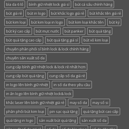
bìa da 6 lổ
bình giữ nhiệt lock giá sỉ
bút cá sấu chính hãng
bút giá rẻ
bút in logo
bút khắc logo giá rẻ
bút khắc tên giá rẻ
bút kim loại
bút kim loại in logo
bút kim loại khắc tên
bút ký
bút ký cao cấp
bút mực nước
bút panker
bút quà tặng
bút quà tặng cao cấp
bút quà tặng giá sỉ
bút vỏ kim loại
chuyên phân phối sỉ bình lock & lock chính hãng
chuyên sản xuất sổ da
cung cấp bình giữ nhiệt lock & lock rẻ nhất hcm
cung cấp bút quà tặng
cung cấp sổ da giá rẻ
in logo lên bình giữ nhiệt
in sổ da theo yêu cầu
in ấn logo lên bình giữ nhiệt lock& lock
khắc laser lên bình giữ nhiệt giá rẻ
may sổ da
may sổ si
phân phối bút kim loại
pin sạc quà tặng
quà tặng bút cao cấp
quà tặng in logo
sản xuất bút quà tặng
sản xuất sổ da