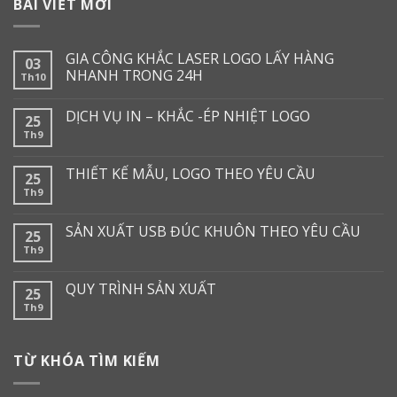
BÀI VIẾT MỚI
GIA CÔNG KHẮC LASER LOGO LẤY HÀNG
03
NHANH TRONG 24H
Th10
DỊCH VỤ IN – KHẮC -ÉP NHIỆT LOGO
25
Th9
THIẾT KẾ MẪU, LOGO THEO YÊU CẦU
25
Th9
SẢN XUẤT USB ĐÚC KHUÔN THEO YÊU CẦU
25
Th9
QUY TRÌNH SẢN XUẤT
25
Th9
TỪ KHÓA TÌM KIẾM