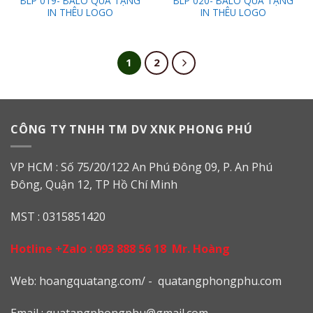
BLP 019- BALO QUÀ TẶNG
BLP 020- BALO QUÀ TẶNG
IN THÊU LOGO
IN THÊU LOGO
1
2
CÔNG TY TNHH TM DV XNK PHONG PHÚ
VP HCM : Số 75/20/122 An Phú Đông 09, P. An Phú
Đông, Quận 12, TP Hồ Chí Minh
MST : 0315851420
Hotline +Zalo :
093 888 56 18
Mr. Hoàng
Web: h
oangquatang.com/
-
quatangphongphu.com
Email :
quatangphongphu@gmail.com