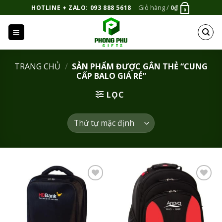
Bỏ
Giỏ hàng /
0
₫
HOTLINE + ZALO: 093 888 5618
0
qua
nội
dung
TRANG CHỦ
/
SẢN PHẨM ĐƯỢC GẮN THẺ “CUNG
CẤP BALO GIÁ RẺ”
LỌC
Add to
Add to
Wishlist
Wishlist