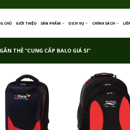
G CHỦ
GIỚI THIỆU
SẢN PHẨM
DỊCH VỤ
CHÍNH SÁCH
LIÊ
ẮN THẺ “CUNG CẤP BALO GIÁ SI”
Add to
Add
Wishlist
Wish