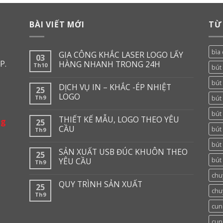
BÀI VIẾT MỚI
TỪ
bìa 
GIA CÔNG KHẮC LASER LOGO LẤY
03
P.
HÀNG NHANH TRONG 24H
Th10
bút
bút 
DỊCH VỤ IN – KHẮC -ÉP NHIỆT
25
LOGO
Th9
bút 
bút
THIẾT KẾ MẪU, LOGO THEO YÊU
ng
25
CẦU
bút
Th9
bút
SẢN XUẤT USB ĐÚC KHUÔN THEO
25
bút 
YÊU CẦU
Th9
chu
QUY TRÌNH SẢN XUẤT
25
chu
Th9
cun
cun