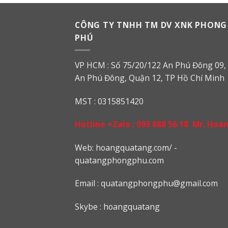
CÔNG TY TNHH TM DV XNK PHONG
PHÚ
VP HCM : Số 75/20/122 An Phú Đông 09, 
An Phú Đông, Quận 12, TP Hồ Chí Minh
MST : 0315851420
Hotline +Zalo :
093 888 56 18
Mr. Hoà
Web: h
oangquatang.com/
-
quatangphongphu.com
Email :
quatangphongphu@gmail.com
Skybe : hoangquatang