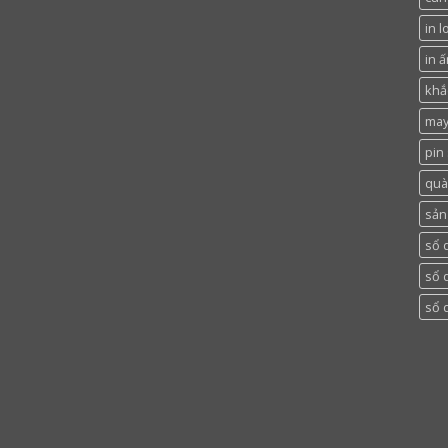
in l
in ấ
khắc
may
pin
quà
sản
sổ 
sổ 
sổ 