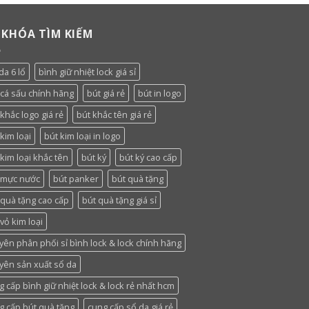
 KHÓA TÌM KIẾM
da 6 lổ
bình giữ nhiệt lock giá sỉ
 cá sấu chính hãng
bút giá rẻ
bút in logo
khắc logo giá rẻ
bút khắc tên giá rẻ
kim loại
bút kim loại in logo
 kim loại khắc tên
bút ký
bút ký cao cấp
 mực nước
bút panker
bút quà tặng
 quà tặng cao cấp
bút quà tặng giá sỉ
vỏ kim loại
yên phân phối sỉ bình lock & lock chính hãng
yên sản xuất sổ da
g cấp bình giữ nhiệt lock & lock rẻ nhất hcm
g cấp bút quà tặng
cung cấp sổ da giá rẻ