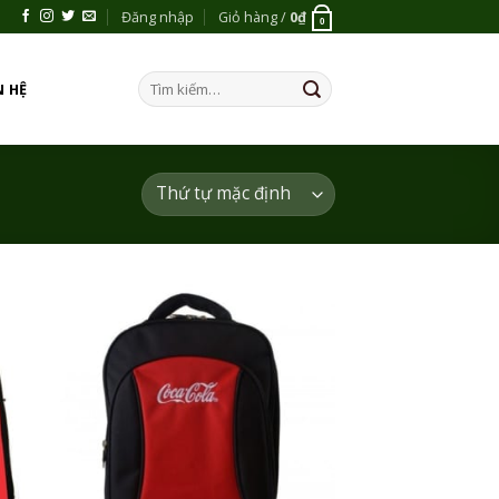
Đăng nhập
Giỏ hàng /
0
₫
0
Tìm
N HỆ
kiếm:
 to
Add to
list
Wishlist