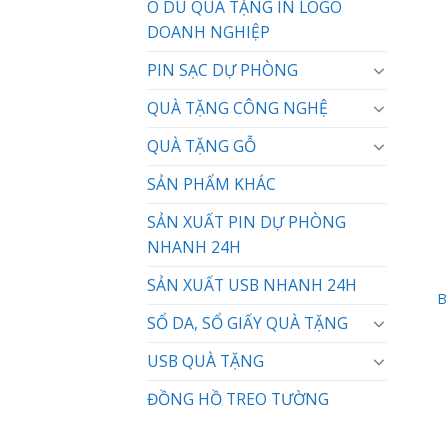
Ô DÙ QUÀ TẶNG IN LOGO
DOANH NGHIỆP
PIN SẠC DỰ PHÒNG
QUÀ TẶNG CÔNG NGHỆ
QUÀ TẶNG GỖ
SẢN PHẨM KHÁC
SẢN XUẤT PIN DỰ PHÒNG
NHANH 24H
SẢN XUẤT USB NHANH 24H
B
SỔ DA, SỔ GIẤY QUÀ TẶNG
USB QUÀ TẶNG
ĐỒNG HỒ TREO TƯỜNG