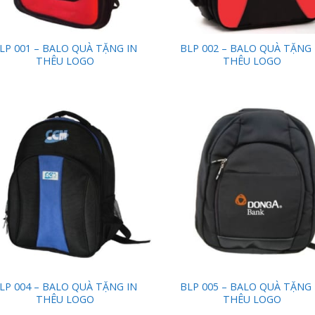
LP 001 – BALO QUÀ TẶNG IN
BLP 002 – BALO QUÀ TẶNG 
THÊU LOGO
THÊU LOGO
Add to
Add
Wishlist
Wish
LP 004 – BALO QUÀ TẶNG IN
BLP 005 – BALO QUÀ TẶNG 
THÊU LOGO
THÊU LOGO