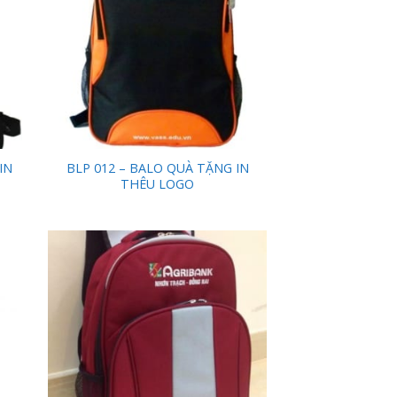
IN
BLP 012 – BALO QUÀ TẶNG IN
THÊU LOGO
 to
Add to
list
Wishlist