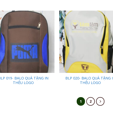
Add to
Add
Wishlist
Wish
BLP 019- BALO QUÀ TẶNG IN
BLP 020- BALO QUÀ TẶNG 
THÊU LOGO
THÊU LOGO
1
2