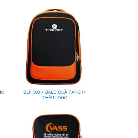
 to
Add to
list
Wishlist
IN
BLP 009 – BALO QUÀ TẶNG IN
THÊU LOGO
 to
Add to
list
Wishlist