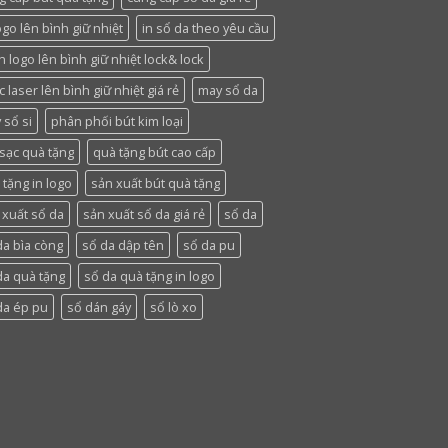
ogo lên bình giữ nhiệt
in sổ da theo yêu cầu
n logo lên bình giữ nhiệt lock& lock
 laser lên bình giữ nhiệt giá rẻ
may sổ da
 sổ si
phân phối bút kim loại
 sạc quà tặng
quà tặng bút cao cấp
 tặng in logo
sản xuất bút quà tặng
 xuất sổ da
sản xuất sổ da giá rẻ
sổ da
da bìa còng
sổ da dập tên
sổ da pu
da quà tặng
sổ da quà tặng in logo
da ép pu
sổ dán gáy
sổ lò xo