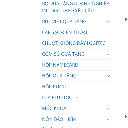
BỘ QUÀ TẶNG DOANH NGHIỆP
IN LOGO THEO YÊU CẦU
B
BÚT VIẾT QUÀ TẶNG
CÁP SẠC ĐIỆN THOẠI
CHUỘT KHÔNG DÂY LOGITECH
GỐM SỨ QUÀ TẶNG
HỘP NAMECARD
HỘP QUÀ TẶNG
HỘP RƯỢU
LOA BLUETOOTH
MÓC KHÓA
B
NÓN BẢO HIỂM