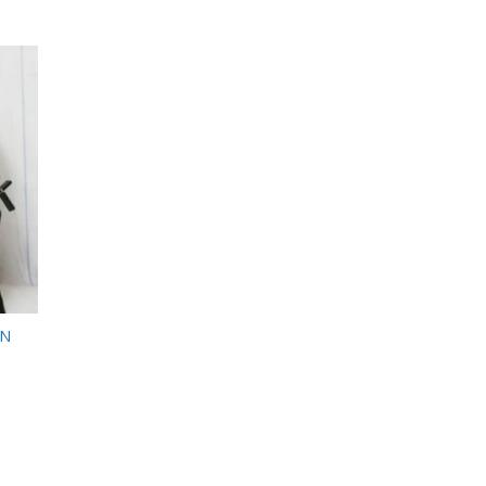
 to
list
IN