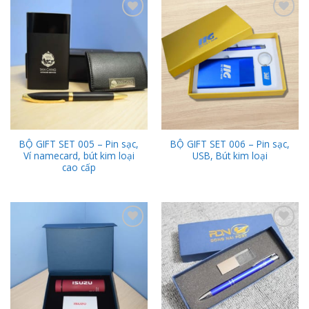
Add to
Add to
Wishlist
Wishlist
BỘ GIFT SET 005 – Pin sạc,
BỘ GIFT SET 006 – Pin sạc,
Ví namecard, bút kim loại
USB, Bút kim loại
cao cấp
Add to
Add to
Wishlist
Wishlist