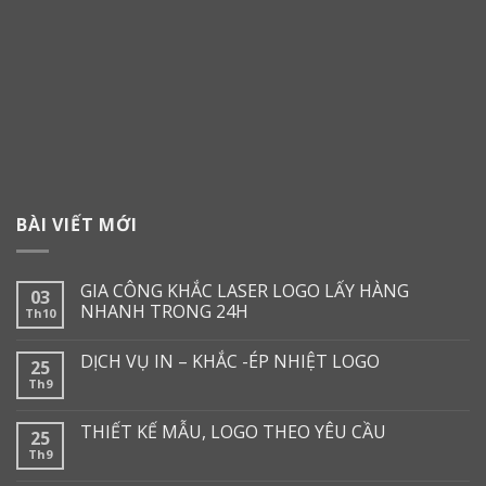
BÀI VIẾT MỚI
GIA CÔNG KHẮC LASER LOGO LẤY HÀNG
03
NHANH TRONG 24H
Th10
DỊCH VỤ IN – KHẮC -ÉP NHIỆT LOGO
25
Th9
THIẾT KẾ MẪU, LOGO THEO YÊU CẦU
25
Th9