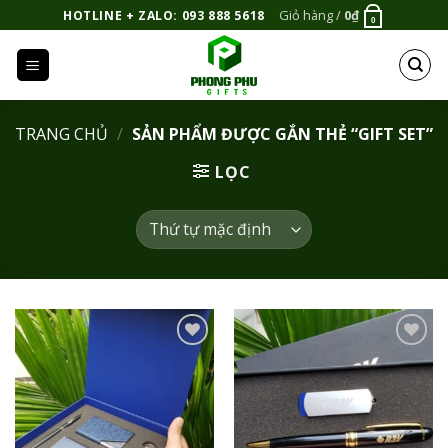
Bỏ
Giỏ hàng /
0
₫
HOTLINE + ZALO: 093 888 5618
0
qua
nội
dung
TRANG CHỦ
/
SẢN PHẨM ĐƯỢC GẮN THẺ “GIFT SET”
LỌC
Add to
Add to
Wishlist
Wishlist