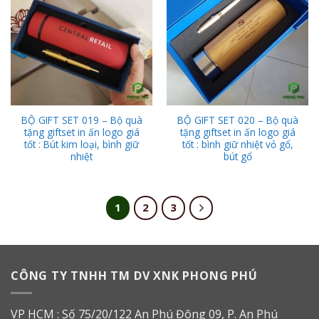
Wishlist
Wishlist
BỘ GIFT SET 019 – Bộ quà
BỘ GIFT SET 020 – Bộ quà
tặng giftset in ấn logo giá
tặng giftset in ấn logo giá
tốt : Bút kim loại, bình giữ
tốt : bình giữ nhiệt vỏ gổ,
nhiệt
bút gổ
1
2
3
CÔNG TY TNHH TM DV XNK PHONG PHÚ
VP HCM : Số 75/20/122 An Phú Đông 09, P. An Phú