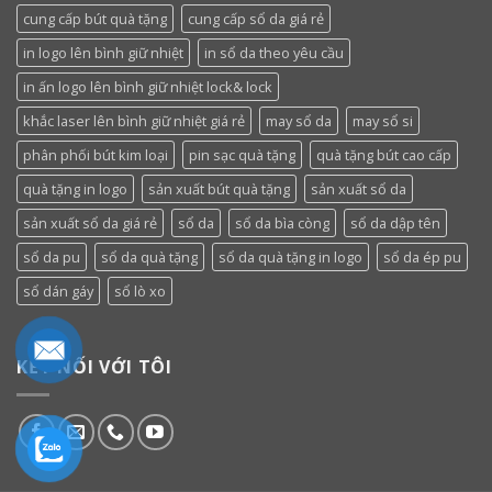
cung cấp bút quà tặng
cung cấp sổ da giá rẻ
in logo lên bình giữ nhiệt
in sổ da theo yêu cầu
in ấn logo lên bình giữ nhiệt lock& lock
khắc laser lên bình giữ nhiệt giá rẻ
may sổ da
may sổ si
phân phối bút kim loại
pin sạc quà tặng
quà tặng bút cao cấp
quà tặng in logo
sản xuất bút quà tặng
sản xuất sổ da
sản xuất sổ da giá rẻ
sổ da
sổ da bìa còng
sổ da dập tên
sổ da pu
sổ da quà tặng
sổ da quà tặng in logo
sổ da ép pu
sổ dán gáy
sổ lò xo
KẾT NỐI VỚI TÔI