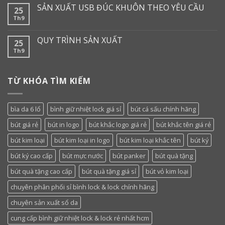
SẢN XUẤT USB ĐÚC KHUÔN THEO YÊU CẦU
25
Th9
QUY TRÌNH SẢN XUẤT
25
Th9
TỪ KHÓA TÌM KIẾM
bìa da 6 lổ
bình giữ nhiệt lock giá sỉ
bút cá sấu chính hãng
bút giá rẻ
bút in logo
bút khắc logo giá rẻ
bút khắc tên giá rẻ
bút kim loại
bút kim loại in logo
bút kim loại khắc tên
bút ký
bút ký cao cấp
bút mực nước
bút panker
bút quà tặng
bút quà tặng cao cấp
bút quà tặng giá sỉ
bút vỏ kim loại
chuyên phân phối sỉ bình lock & lock chính hãng
chuyên sản xuất sổ da
cung cấp bình giữ nhiệt lock & lock rẻ nhất hcm