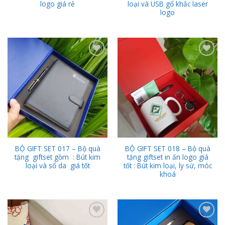
logo giá rẻ
loại và USB gổ khắc laser
logo
Add to
Add to
Wishlist
Wishlist
BỘ GIFT SET 017 – Bộ quà
BỘ GIFT SET 018 – Bộ quà
tặng giftset gồm : Bút kim
tặng giftset in ấn logo giá
loại và sổ da giá tốt
tốt : Bút kim loại, ly sứ, móc
khoá
Add to
Add to