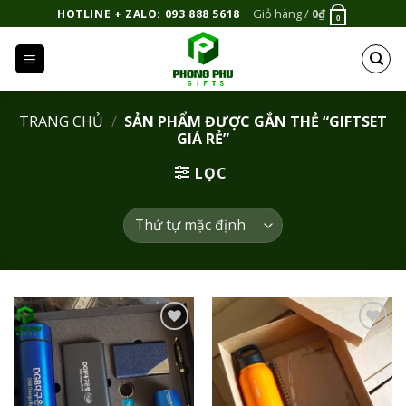
Bỏ
Giỏ hàng /
0
₫
HOTLINE + ZALO: 093 888 5618
0
qua
nội
dung
TRANG CHỦ
/
SẢN PHẨM ĐƯỢC GẮN THẺ “GIFTSET
GIÁ RẺ”
LỌC
Add to
Add to
Wishlist
Wishlist