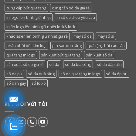
cung cấp bút quà tặng
cung cấp sổ da giá rẻ
in logo lên bình giữ nhiệt
in sổ da theo yêu cầu
in ấn logo lên bình giữ nhiệt lock& lock
khắc laser lên bình giữ nhiệt giá rẻ
may sổ da
may sổ si
phân phối bút kim loại
pin sạc quà tặng
quà tặng bút cao cấp
quà tặng in logo
sản xuất bút quà tặng
sản xuất sổ da
sản xuất sổ da giá rẻ
sổ da
sổ da bìa còng
sổ da dập tên
sổ da pu
sổ da quà tặng
sổ da quà tặng in logo
sổ da ép pu
sổ dán gáy
sổ lò xo
KẾT NỐI VỚI TÔI