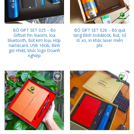
BỘ GIFT SET 025 – Bộ
BỘ GIFT SET 026 – Bộ quà
Giftset Pin Xiaomi, loa
tặng Bình lock&lock, Bút, sổ
bluetooth, Bút kim loại, Hộp
lò xo, in khắc laser miễn
namecard, USB 16Gb, Bình
phí.
giữ nhiệt, khắc logo Doanh
nghiệp
Add to
Add to
Wishlist
Wishlist