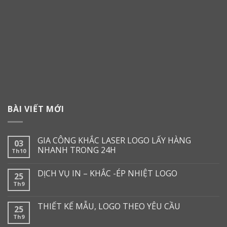
BÀI VIẾT MỚI
GIA CÔNG KHẮC LASER LOGO LẤY HÀNG
03
NHANH TRONG 24H
Th10
DỊCH VỤ IN – KHẮC -ÉP NHIỆT LOGO
25
Th9
THIẾT KẾ MẪU, LOGO THEO YÊU CẦU
25
Th9