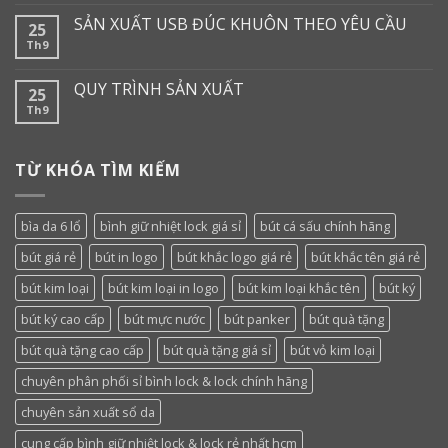
SẢN XUẤT USB ĐÚC KHUÔN THEO YÊU CẦU
25
Th9
QUY TRÌNH SẢN XUẤT
25
Th9
TỪ KHÓA TÌM KIẾM
bìa da 6 lổ
bình giữ nhiệt lock giá sỉ
bút cá sấu chính hãng
bút giá rẻ
bút in logo
bút khắc logo giá rẻ
bút khắc tên giá rẻ
bút kim loại
bút kim loại in logo
bút kim loại khắc tên
bút ký
bút ký cao cấp
bút mực nước
bút panker
bút quà tặng
bút quà tặng cao cấp
bút quà tặng giá sỉ
bút vỏ kim loại
chuyên phân phối sỉ bình lock & lock chính hãng
chuyên sản xuất sổ da
cung cấp bình giữ nhiệt lock & lock rẻ nhất hcm