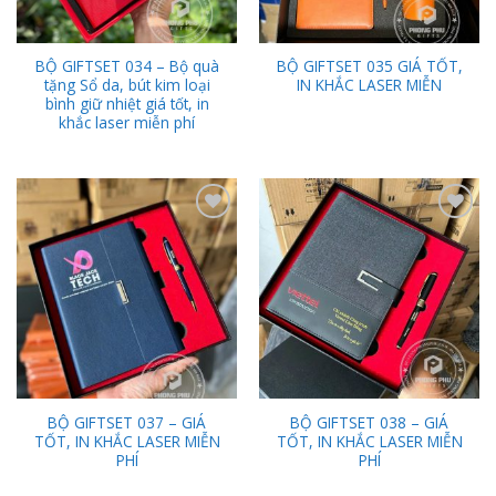
BỘ GIFTSET 034 – Bộ quà
BỘ GIFTSET 035 GIÁ TỐT,
tặng Sổ da, bút kim loại
IN KHẮC LASER MIỄN
bình giữ nhiệt giá tốt, in
khắc laser miễn phí
Add to
Add to
Wishlist
Wishlist
BỘ GIFTSET 037 – GIÁ
BỘ GIFTSET 038 – GIÁ
TỐT, IN KHẮC LASER MIỄN
TỐT, IN KHẮC LASER MIỄN
PHÍ
PHÍ