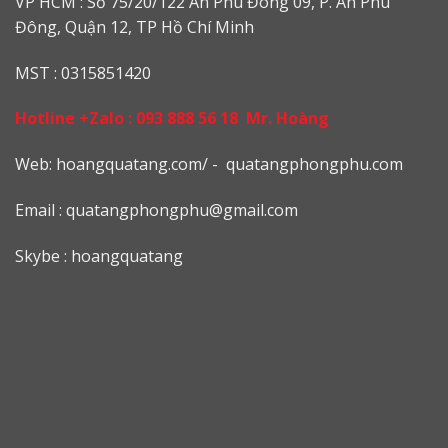
VP HCM : Số 75/20/122 An Phú Đông 09, P. An Phú
Đông, Quận 12, TP Hồ Chí Minh
MST : 0315851420
Hotline +Zalo :
093 888 56 18
Mr. Hoàng
Web: h
oangquatang.com/
-
quatangphongphu.com
Email :
quatangphongphu@gmail.com
Skybe : hoangquatang