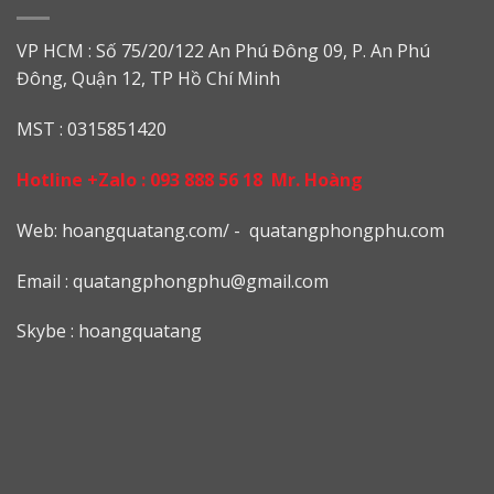
VP HCM : Số 75/20/122 An Phú Đông 09, P. An Phú
Đông, Quận 12, TP Hồ Chí Minh
MST : 0315851420
Hotline +Zalo :
093 888 56 18
Mr. Hoàng
Web: h
oangquatang.com/
-
quatangphongphu.com
Email :
quatangphongphu@gmail.com
Skybe : hoangquatang