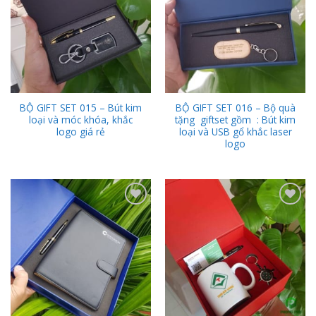
BỘ GIFT SET 015 – Bút kim
BỘ GIFT SET 016 – Bộ quà
loại và móc khóa, khắc
tặng giftset gồm : Bút kim
logo giá rẻ
loại và USB gổ khắc laser
logo
Add to
Add to
Wishlist
Wishlist