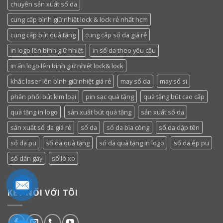
chuyên sản xuất sổ da
cung cấp bình giữ nhiệt lock & lock rẻ nhất hcm
cung cấp bút quà tặng
cung cấp sổ da giá rẻ
in logo lên bình giữ nhiệt
in sổ da theo yêu cầu
in ấn logo lên bình giữ nhiệt lock& lock
khắc laser lên bình giữ nhiệt giá rẻ
may sổ da
may sổ si
phân phối bút kim loại
pin sạc quà tặng
quà tặng bút cao cấp
quà tặng in logo
sản xuất bút quà tặng
sản xuất sổ da
sản xuất sổ da giá rẻ
sổ da
sổ da bìa còng
sổ da dập tên
sổ da pu
sổ da quà tặng
sổ da quà tặng in logo
sổ da ép pu
sổ dán gáy
sổ lò xo
KẾT NỐI VỚI TÔI