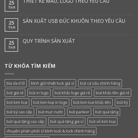
THIẾT KẾ MẪU, LOGO THEO YÊU CẦU
25
Th9
SẢN XUẤT USB ĐÚC KHUÔN THEO YÊU CẦU
25
Th9
QUY TRÌNH SẢN XUẤT
25
Th9
TỪ KHÓA TÌM KIẾM
bìa da 6 lổ
bình giữ nhiệt lock giá sỉ
bút cá sấu chính hãng
bút giá rẻ
bút in logo
bút khắc logo giá rẻ
bút khắc tên giá rẻ
bút kim loại
bút kim loại in logo
bút kim loại khắc tên
bút ký
bút ký cao cấp
bút mực nước
bút panker
bút quà tặng
bút quà tặng cao cấp
bút quà tặng giá sỉ
bút vỏ kim loại
chuyên phân phối sỉ bình lock & lock chính hãng