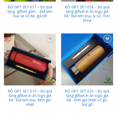
BỘ GIFT SET 017 – Bộ quà
BỘ GIFT SET 018 – Bộ quà
tặng giftset gồm : Bút kim
tặng giftset in ấn logo giá
loại và sổ da giá tốt
tốt : Bút kim loại, ly sứ, móc
khoá
Add to
Add to
Wishlist
Wishlist
BỘ GIFT SET 019 – Bộ quà
BỘ GIFT SET 020 – Bộ quà
tặng giftset in ấn logo giá
tặng giftset in ấn logo giá
tốt : Bút kim loại, bình giữ
tốt : bình giữ nhiệt vỏ gổ,
nhiệt
bút gổ