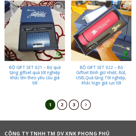
Add to
Add to
Wishlist
Wishlist
BỘ GIFT SET 021 – Bộ quà
BỘ GIFT SET 022 – Bộ
tặng giftset quà tốt nghiệp
Giftset Bình giữ nhiệt, Bút,
khắc tên theo yêu cầu giá
USB,Quà tặng Tốt nghiệp,
tốt
khắc logo giá cực tốt
1
2
3
CÔNG TY TNHH TM DV XNK PHONG PHÚ