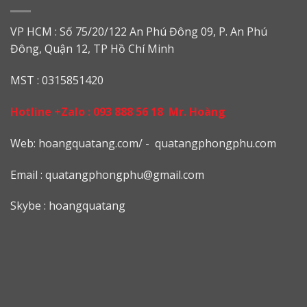
VP HCM : Số 75/20/122 An Phú Đông 09, P. An Phú
Đông, Quận 12, TP Hồ Chí Minh
MST : 0315851420
Hotline +Zalo :
093 888 56 18
Mr. Hoàng
Web: h
oangquatang.com/
-
quatangphongphu.com
Email :
quatangphongphu@gmail.com
Skybe : hoangquatang