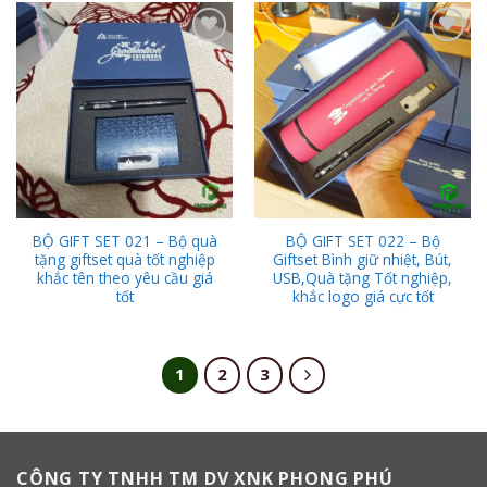
Add to
Add to
Wishlist
Wishlist
BỘ GIFT SET 021 – Bộ quà
BỘ GIFT SET 022 – Bộ
tặng giftset quà tốt nghiệp
Giftset Bình giữ nhiệt, Bút,
khắc tên theo yêu cầu giá
USB,Quà tặng Tốt nghiệp,
tốt
khắc logo giá cực tốt
1
2
3
CÔNG TY TNHH TM DV XNK PHONG PHÚ