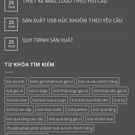
THIẾT KẾ MẪU, LOGO THEO YÊU CẦU
25
Th9
SẢN XUẤT USB ĐÚC KHUÔN THEO YÊU CẦU
25
Th9
QUY TRÌNH SẢN XUẤT
25
Th9
TỪ KHÓA TÌM KIẾM
bìa da 6 lổ
bình giữ nhiệt lock giá sỉ
bút cá sấu chính hãng
bút giá rẻ
bút in logo
bút khắc logo giá rẻ
bút khắc tên giá rẻ
bút kim loại
bút kim loại in logo
bút kim loại khắc tên
bút ký
bút ký cao cấp
bút mực nước
bút panker
bút quà tặng
bút quà tặng cao cấp
bút quà tặng giá sỉ
bút vỏ kim loại
chuyên phân phối sỉ bình lock & lock chính hãng