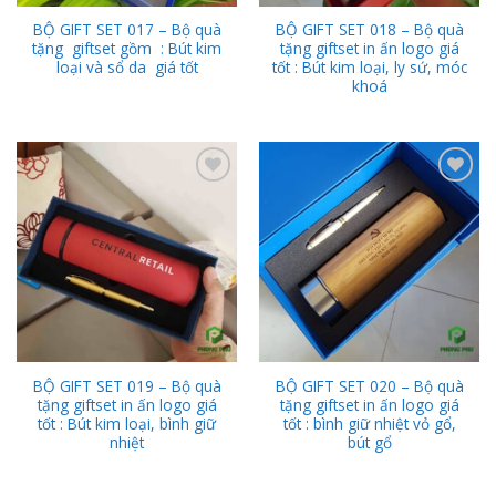
BỘ GIFT SET 017 – Bộ quà
BỘ GIFT SET 018 – Bộ quà
tặng giftset gồm : Bút kim
tặng giftset in ấn logo giá
loại và sổ da giá tốt
tốt : Bút kim loại, ly sứ, móc
khoá
Add to
Add to
Wishlist
Wishlist
BỘ GIFT SET 019 – Bộ quà
BỘ GIFT SET 020 – Bộ quà
tặng giftset in ấn logo giá
tặng giftset in ấn logo giá
tốt : Bút kim loại, bình giữ
tốt : bình giữ nhiệt vỏ gổ,
nhiệt
bút gổ