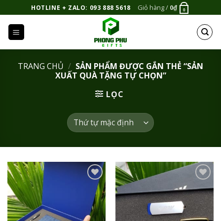
Bỏ
Giỏ hàng /
0
₫
HOTLINE + ZALO: 093 888 5618
0
qua
nội
dung
TRANG CHỦ
/
SẢN PHẨM ĐƯỢC GẮN THẺ “SẢN
XUẤT QUÀ TẶNG TỰ CHỌN”
LỌC
Add to
Add to
Wishlist
Wishlist