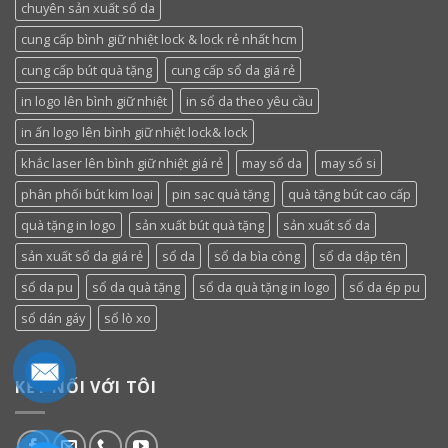
chuyên sản xuất sổ da
cung cấp bình giữ nhiệt lock & lock rẻ nhất hcm
cung cấp bút quà tặng
cung cấp sổ da giá rẻ
in logo lên bình giữ nhiệt
in sổ da theo yêu cầu
in ấn logo lên bình giữ nhiệt lock& lock
khắc laser lên bình giữ nhiệt giá rẻ
may sổ da
may sổ si
phân phối bút kim loại
pin sạc quà tặng
quà tặng bút cao cấp
quà tặng in logo
sản xuất bút quà tặng
sản xuất sổ da
sản xuất sổ da giá rẻ
sổ da
sổ da bìa còng
sổ da dập tên
sổ da pu
sổ da quà tặng
sổ da quà tặng in logo
sổ da ép pu
sổ dán gáy
sổ lò xo
KẾT NỐI VỚI TÔI