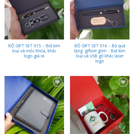
BỘ GIFT SET 015 – Bút kim
BỘ GIFT SET 016 – Bộ quà
loại và móc khóa, khắc
tặng giftset gồm : Bút kim
logo giá rẻ
loại và USB gổ khắc laser
logo
Add to
Add to
Wishlist
Wishlist