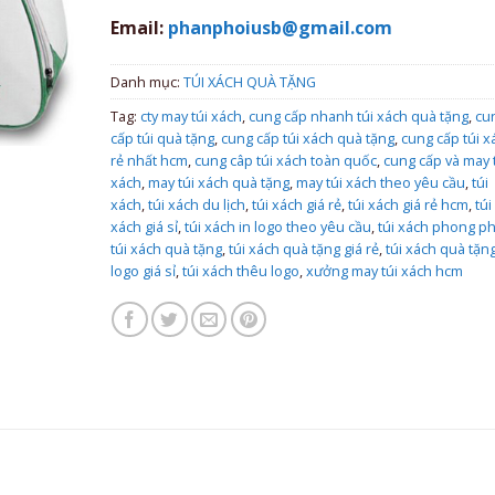
Email:
phanphoiusb@gmail.com
Danh mục:
TÚI XÁCH QUÀ TẶNG
Tag:
cty may túi xách
,
cung cấp nhanh túi xách quà tặng
,
cu
cấp túi quà tặng
,
cung cấp túi xách quà tặng
,
cung cấp túi x
rẻ nhất hcm
,
cung câp túi xách toàn quốc
,
cung cấp và may 
xách
,
may túi xách quà tặng
,
may túi xách theo yêu cầu
,
túi
xách
,
túi xách du lịch
,
túi xách giá rẻ
,
túi xách giá rẻ hcm
,
túi
xách giá sỉ
,
túi xách in logo theo yêu cầu
,
túi xách phong p
túi xách quà tặng
,
túi xách quà tặng giá rẻ
,
túi xách quà tặng
logo giá sỉ
,
túi xách thêu logo
,
xưởng may túi xách hcm