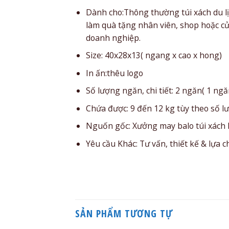
Dành cho:Thông thường túi xách du lị
làm quà tặng nhân viên, shop hoặc cửa
doanh nghiệp.
Size: 40x28x13( ngang x cao x hong)
In ấn:thêu logo
Số lượng ngăn, chi tiết: 2 ngăn( 1 ng
Chứa được: 9 đến 12 kg tùy theo số l
Nguốn gốc: Xưởng may balo túi xách
Yêu cầu Khác: Tư vấn, thiết kế & lựa 
SẢN PHẨM TƯƠNG TỰ