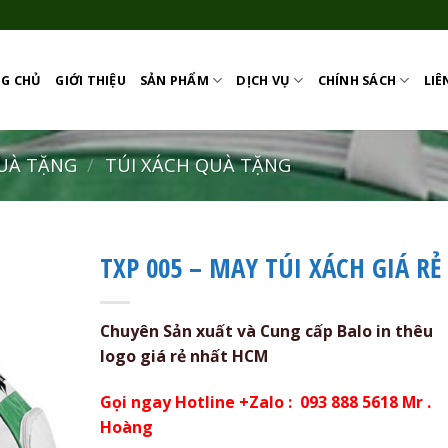
G CHỦ
GIỚI THIỆU
SẢN PHẨM
DỊCH VỤ
CHÍNH SÁCH
LIÊ
QUÀ TẶNG
/
TÚI XÁCH QUÀ TẶNG
TXP 005 – MAY TÚI XÁCH GIÁ RẺ
Add to
Wishlist
Chuyên Sản xuất và Cung cấp Balo in thêu
logo giá rẻ nhất HCM
Gọi ngay Hotline +Zalo : 093 888 5618 Mr .
Hoàng