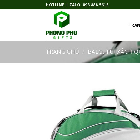
Bỏ
HOTLINE + ZALO: 093 888 5618
qua
nội
TRAN
dung
TRANG CHỦ
/
BALO, TÚI XÁCH 