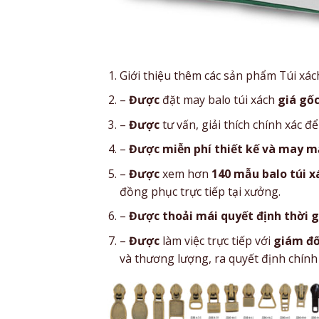
Giới thiệu thêm các sản phẩm Túi xác
–
Được
đặt may balo túi xách
giá gố
–
Được
tư vấn, giải thích chính xác
–
Được
miễn phí thiết kế và may 
–
Được
xem hơn
140 mẫu balo túi x
đồng phục trực tiếp tại xưởng.
–
Được
thoải mái quyết định thời 
–
Được
làm việc trực tiếp với
giám đố
và thương lượng, ra quyết định chín