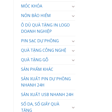
MÓC KHÓA
NÓN BẢO HIỂM
Ô DÙ QUÀ TẶNG IN LOGO
DOANH NGHIỆP
PIN SẠC DỰ PHÒNG
QUÀ TẶNG CÔNG NGHỆ
QUÀ TẶNG GỖ
SẢN PHẨM KHÁC
SẢN XUẤT PIN DỰ PHÒNG
NHANH 24H
SẢN XUẤT USB NHANH 24H
SỔ DA, SỔ GIẤY QUÀ
TẶNG