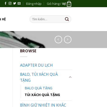
Đăng nhập
Giỏ hàng /
0
₫
0
Tìm
N HỆ
kiếm:
BROWSE
ADAPTER DU LỊCH
BALO, TÚI XÁCH QUÀ
TẶNG
BALO QUÀ TẶNG
TÚI XÁCH QUÀ TẶNG
BÌNH GIỮ NHIỆT IN KHẮC