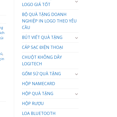
LOGO GIÁ TỐT
BỘ QUÀ TẶNG DOANH
NGHIỆP IN LOGO THEO YÊU
CẦU
ng
ách
BÚT VIẾT QUÀ TẶNG
túi
CÁP SẠC ĐIỆN THOẠI
hú
,
CHUỘT KHÔNG DÂY
 in
LOGITECH
GỐM SỨ QUÀ TẶNG
HỘP NAMECARD
HỘP QUÀ TẶNG
HỘP RƯỢU
LOA BLUETOOTH