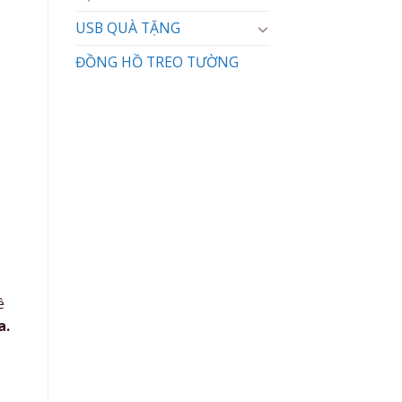
USB QUÀ TẶNG
ĐỒNG HỒ TREO TƯỜNG
ề
a.