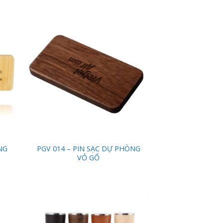
 to
Add to
list
Wishlist
NG
PGV 014 – PIN SẠC DỰ PHÒNG
VỎ GỔ
 to
Add to
list
Wishlist