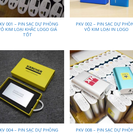
KV 001 – PIN SẠC DỰ PHÒNG
PKV 002 – PIN SẠC DỰ PHÒ
VỎ KIM LOẠI KHẮC LOGO GIÁ
VỎ KIM LOẠI IN LOGO
TỐT
Add to
Add
Wishlist
Wish
KV 004 – PIN SẠC DỰ PHÒNG
PKV 008 – PIN SẠC DỰ PHÒ