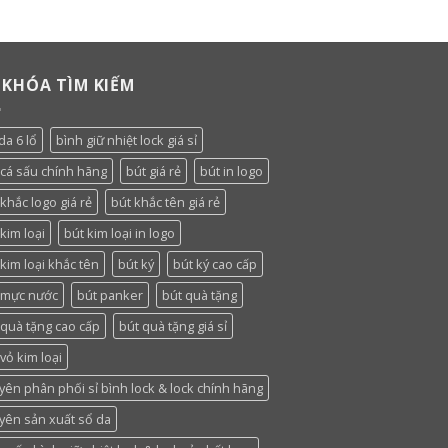
 KHÓA TÌM KIẾM
da 6 lổ
bình giữ nhiệt lock giá sỉ
 cá sấu chính hãng
bút giá rẻ
bút in logo
khắc logo giá rẻ
bút khắc tên giá rẻ
kim loại
bút kim loại in logo
 kim loại khắc tên
bút ký
bút ký cao cấp
 mực nước
bút panker
bút quà tặng
 quà tặng cao cấp
bút quà tặng giá sỉ
vỏ kim loại
yên phân phối sỉ bình lock & lock chính hãng
yên sản xuất sổ da