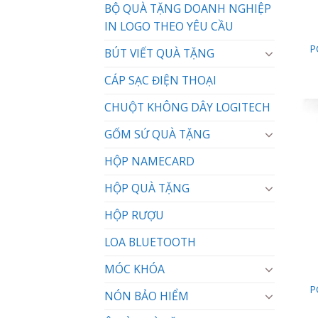
BỘ QUÀ TẶNG DOANH NGHIỆP
IN LOGO THEO YÊU CẦU
P
BÚT VIẾT QUÀ TẶNG
CÁP SẠC ĐIỆN THOẠI
CHUỘT KHÔNG DÂY LOGITECH
GỐM SỨ QUÀ TẶNG
HỘP NAMECARD
HỘP QUÀ TẶNG
HỘP RƯỢU
LOA BLUETOOTH
MÓC KHÓA
P
NÓN BẢO HIỂM