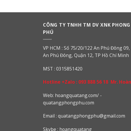
CÔNG TY TNHH TM DV XNK PHONG
PHÚ
VP HCM : Số 75/20/122 An Phú Đông 09, 
An Phú Đông, Quận 12, TP Hồ Chí Minh
MST : 0315851420
Hotline +Zalo :
093 888 56 18
Mr. Hoà
Web: h
oangquatang.com/
-
quatangphongphu.com
Email :
quatangphongphu@gmail.com
Skybe : hoangquatang