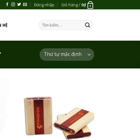
Đăng nhập
Giỏ hàng /
0
₫
0
Tìm
N HỆ
kiếm:
”
 to
Add to
list
Wishlist