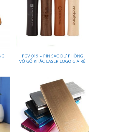
NG
PGV 019 – PIN SẠC DỰ PHÒNG
VỎ GỔ KHẮC LASER LOGO GIÁ RẺ
 to
Add to
list
Wishlist