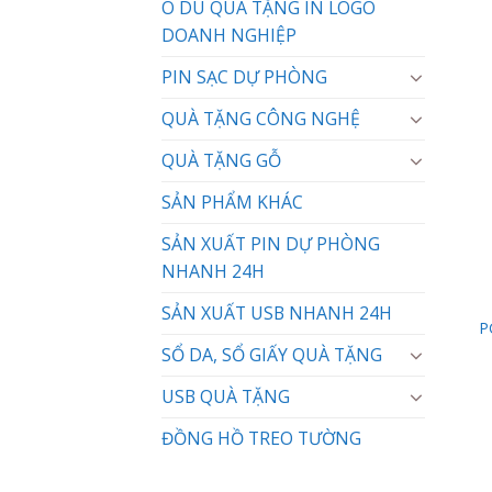
Ô DÙ QUÀ TẶNG IN LOGO
DOANH NGHIỆP
PIN SẠC DỰ PHÒNG
QUÀ TẶNG CÔNG NGHỆ
QUÀ TẶNG GỖ
SẢN PHẨM KHÁC
SẢN XUẤT PIN DỰ PHÒNG
NHANH 24H
SẢN XUẤT USB NHANH 24H
P
SỔ DA, SỔ GIẤY QUÀ TẶNG
USB QUÀ TẶNG
ĐỒNG HỒ TREO TƯỜNG