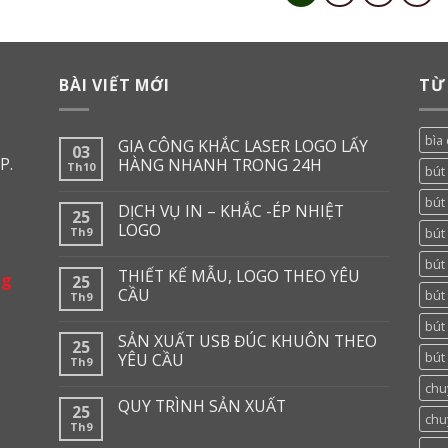
BÀI VIẾT MỚI
TỪ
bìa 
GIA CÔNG KHẮC LASER LOGO LẤY
03
P.
HÀNG NHANH TRONG 24H
Th10
bút
bút 
DỊCH VỤ IN – KHẮC -ÉP NHIỆT
25
LOGO
Th9
bút 
bút
THIẾT KẾ MẪU, LOGO THEO YÊU
ng
25
CẦU
bút
Th9
bút
SẢN XUẤT USB ĐÚC KHUÔN THEO
25
bút 
YÊU CẦU
Th9
chu
QUY TRÌNH SẢN XUẤT
25
chu
Th9