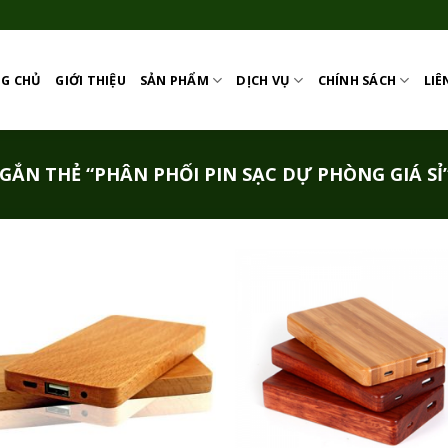
G CHỦ
GIỚI THIỆU
SẢN PHẨM
DỊCH VỤ
CHÍNH SÁCH
LIÊ
ẮN THẺ “PHÂN PHỐI PIN SẠC DỰ PHÒNG GIÁ SỈ
Add to
Add
Wishlist
Wish