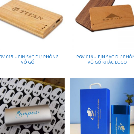
GV 015 – PIN SẠC DỰ PHÒNG
PGV 016 – PIN SẠC DỰ PHÒ
VỎ GỔ
VỎ GỔ KHẮC LOGO
Add to
Add
Wishlist
Wish