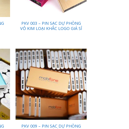
NG
PKV 003 – PIN SẠC DỰ PHÒNG
VỎ KIM LOẠI KHẮC LOGO GIÁ SỈ
 to
Add to
list
Wishlist
NG
PKV 009 – PIN SẠC DỰ PHÒNG