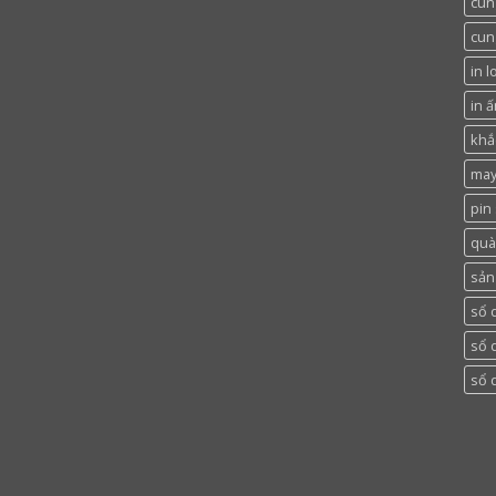
cun
cun
in l
in ấ
khắc
may
pin
quà
sản
sổ 
sổ 
sổ 