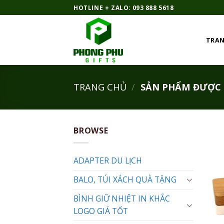
Bỏ
HOTLINE + ZALO: 093 888 5618
qua
nội
TRAN
dung
TRANG CHỦ
/
SẢN PHẨM ĐƯỢC G
BROWSE
ADAPTER DU LỊCH
BALO, TÚI XÁCH QUÀ TẶNG
BÌNH GIỮ NHIỆT IN KHẮC
LOGO GIÁ TỐT