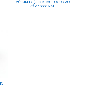
VỎ KIM LOẠI IN KHẮC LOGO CAO
CẤP 10000MAH
 to
list
NG