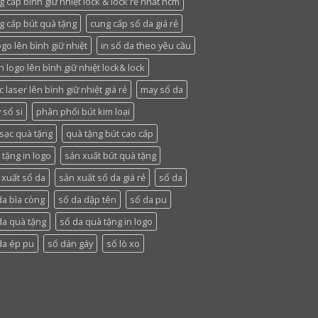
g cấp bình giữ nhiệt lock & lock rẻ nhất hcm
g cấp bút quà tặng
cung cấp sổ da giá rẻ
ogo lên bình giữ nhiệt
in sổ da theo yêu cầu
n logo lên bình giữ nhiệt lock& lock
 laser lên bình giữ nhiệt giá rẻ
may sổ da
 sổ si
phân phối bút kim loại
 sạc quà tặng
quà tặng bút cao cấp
 tặng in logo
sản xuất bút quà tặng
 xuất sổ da
sản xuất sổ da giá rẻ
sổ da
da bìa còng
sổ da dập tên
sổ da pu
da quà tặng
sổ da quà tặng in logo
da ép pu
sổ dán gáy
sổ lò xo