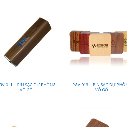
Add to
Add
Wishlist
Wish
GV 011 – PIN SẠC DỰ PHÒNG
PGV 013 – PIN SẠC DỰ PHÒ
VỎ GỔ
VỎ GỔ
Add to
Add
Wishlist
Wish