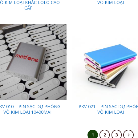
Ỏ KIM LOẠI KHẮC LOLO CAO
VỎ KIM LOẠI
CẤP
Add to
Add
Wishlist
Wish
KV 010 – PIN SẠC DỰ PHÒNG
PKV 021 – PIN SẠC DỰ PHÒ
VỎ KIM LOẠI 10400MAH
VỎ KIM LOẠI
1
2
3