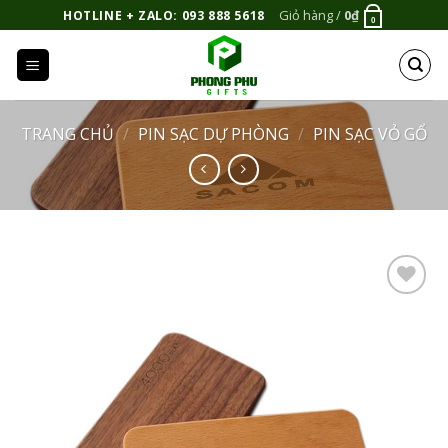
Bỏ
Giỏ hàng /
0
₫
HOTLINE + ZALO: 093 888 5618
0
qua
nội
dung
TRANG CHỦ
/
PIN SẠC DỰ PHÒNG
/
PIN SẠC VỎ GỔ
Add to
Wishlist