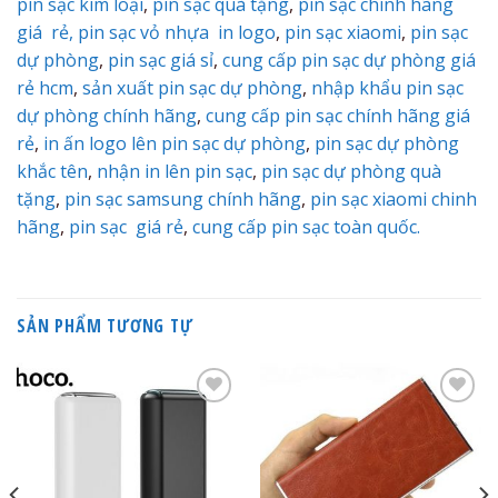
pin sạc kim loại
,
pin sạc quà tặng
,
pin sạc chính hãng
giá rẻ,
pin sạc vỏ nhựa in logo
,
pin sạc xiaomi
,
pin sạc
dự phòng
,
pin sạc giá sỉ
,
cung cấp pin sạc dự phòng giá
rẻ hcm
,
sản xuất pin sạc dự phòng
,
nhập khẩu pin sạc
dự phòng chính hãng
,
cung cấp pin sạc chính hãng giá
rẻ
,
in ấn logo lên pin sạc dự phòng
,
pin sạc dự phòng
khắc tên
,
nhận in lên pin sạc
,
pin sạc dự phòng quà
tặng
,
pin sạc samsung chính hãng
,
pin sạc xiaomi chinh
hãng
,
pin sạc giá rẻ
,
cung cấp pin sạc toàn quốc.
SẢN PHẨM TƯƠNG TỰ
Add to
Add to
Wishlist
Wishlist