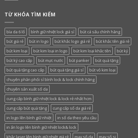
TỪ KHÓA TÌM KIẾM
bìa da 6 lổ
bình giữ nhiệt lock giá sỉ
bút cá sấu chính hãng
bút giá rẻ
bút in logo
bút khắc logo giá rẻ
bút khắc tên giá rẻ
bút kim loại
bút kim loại in logo
bút kim loại khắc tên
bút ký
bút ký cao cấp
bút mực nước
bút panker
bút quà tặng
bút quà tặng cao cấp
bút quà tặng giá sỉ
bút vỏ kim loại
chuyên phân phối sỉ bình lock & lock chính hãng
chuyên sản xuất sổ da
cung cấp bình giữ nhiệt lock & lock rẻ nhất hcm
cung cấp bút quà tặng
cung cấp sổ da giá rẻ
in logo lên bình giữ nhiệt
in sổ da theo yêu cầu
in ấn logo lên bình giữ nhiệt lock& lock
khắc laser lên bình giữ nhiệt giá rẻ
may sổ da
may sổ si