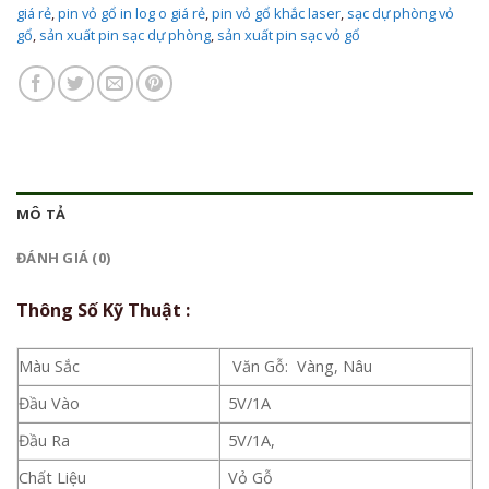
giá rẻ
,
pin vỏ gổ in log o giá rẻ
,
pin vỏ gổ khắc laser
,
sạc dự phòng vỏ
gổ
,
sản xuất pin sạc dự phòng
,
sản xuất pin sạc vỏ gổ
MÔ TẢ
ĐÁNH GIÁ (0)
Thông Số Kỹ Thuật :
Màu Sắc
Văn Gỗ: Vàng, Nâu
Đầu Vào
5V/1A
Đầu Ra
5V/1A,
Chất Liệu
Vỏ Gỗ