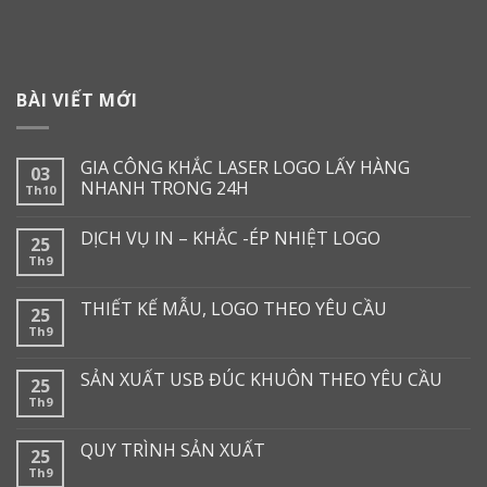
BÀI VIẾT MỚI
GIA CÔNG KHẮC LASER LOGO LẤY HÀNG
03
NHANH TRONG 24H
Th10
DỊCH VỤ IN – KHẮC -ÉP NHIỆT LOGO
25
Th9
THIẾT KẾ MẪU, LOGO THEO YÊU CẦU
25
Th9
SẢN XUẤT USB ĐÚC KHUÔN THEO YÊU CẦU
25
Th9
QUY TRÌNH SẢN XUẤT
25
Th9