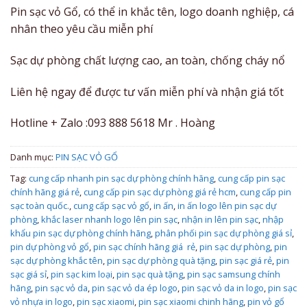
Pin sạc vỏ Gổ, có thể in khắc tên, logo doanh nghiệp, cá
nhân theo yêu cầu miễn phí
Sạc dự phòng chất lượng cao, an toàn, chống cháy nổ
Liên hệ ngay để được tư vấn miễn phí và nhận giá tốt
Hotline + Zalo :093 888 5618 Mr . Hoàng
Danh mục:
PIN SẠC VỎ GỔ
Tag:
cung cấp nhanh pin sạc dự phòng chính hãng
,
cung cấp pin sạc
chính hãng giá rẻ
,
cung cấp pin sạc dự phòng giá rẻ hcm
,
cung cấp pin
sạc toàn quốc.
,
cung cấp sạc vỏ gổ
,
in ấn
,
in ấn logo lên pin sạc dự
phòng
,
khắc laser nhanh logo lên pin sạc
,
nhận in lên pin sạc
,
nhập
khẩu pin sạc dự phòng chính hãng
,
phân phối pin sạc dự phòng giá sỉ
,
pin dự phòng vỏ gổ
,
pin sạc chính hãng giá rẻ
,
pin sạc dự phòng
,
pin
sạc dự phòng khắc tên
,
pin sạc dự phòng quà tặng
,
pin sạc giá rẻ
,
pin
sạc giá sỉ
,
pin sạc kim loại
,
pin sạc quà tặng
,
pin sạc samsung chính
hãng
,
pin sạc vỏ da
,
pin sạc vỏ da ép logo
,
pin sạc vỏ da in logo
,
pin sạc
vỏ nhựa in logo
,
pin sạc xiaomi
,
pin sạc xiaomi chinh hãng
,
pin vỏ gổ