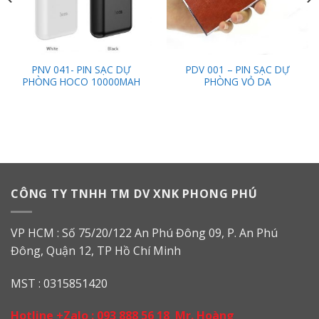
PNV 041- PIN SẠC DỰ
PDV 001 – PIN SẠC DỰ
PHÒNG HOCO 10000MAH
PHÒNG VỎ DA
CÔNG TY TNHH TM DV XNK PHONG PHÚ
VP HCM : Số 75/20/122 An Phú Đông 09, P. An Phú
Đông, Quận 12, TP Hồ Chí Minh
MST : 0315851420
Hotline +Zalo :
093 888 56 18
Mr. Hoàng