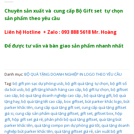
Chuyên sản xuất và cung cấp Bộ Gift set tự chọn
sản phẩm theo yêu cầu
Liên hệ Hotline + Zalo : 093 888 5618 Mr. Hoàng
Để được tư vấn và bàn giao sản phẩm nhanh nhất
Danh mục:
BỘ QUÀ TẶNG DOANH NGHIỆP IN LOGO THEO YÊU CẦU
Tag:
bộ gift pin sạc dự phòng usb
,
bộ gift quà tặng tự chọn
,
bộ gift sổ
da bút usb
,
bộ gift tặng khách hàng cao cấp
,
bộ gift tự chọn
,
bộ giftset
cao cấp
,
bộ quà tặng doanh nghiệp cao cấp.
,
bộ quà tặng gift
,
bộ quà
tặng hay
,
bộ quà tặng tết cao cấp
,
box giftset
,
bút parker khắc logo
,
bút
parker khắc tên
,
cung cấp quà tặng gift set
,
cung cấp quà tặng giftset
giá si
,
cung cấp sản phẩm quà tặng giftset
,
gift set
,
giftset box
,
hộp
gift
,
hộp gift set giá rẻ
,
phân phối bộ quà tặng giftset
,
quà tặng bút
parker khắc tên
,
quà tặng compo pin dự phòng giá tốt
,
quà tặng doanh
nghiệp bút parker khắc tên
,
quà tặng giftset giá rẻ
,
sản xuất bộ gift