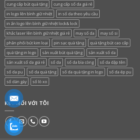
cung cấp bút quà tặng
cung cấp sổ da giá rẻ
in logo lên bình giữ nhiệt
in sổ da theo yêu cầu
in ấn logo lên bình giữ nhiệt lock& lock
khắc laser lên bình giữ nhiệt giá rẻ
may sổ da
may sổ si
phân phối bút kim loại
pin sạc quà tặng
quà tặng bút cao cấp
quà tặng in logo
sản xuất bút quà tặng
sản xuất sổ da
sản xuất sổ da giá rẻ
sổ da
sổ da bìa còng
sổ da dập tên
sổ da pu
sổ da quà tặng
sổ da quà tặng in logo
sổ da ép pu
sổ dán gáy
sổ lò xo
KẾT NỐI VỚI TÔI