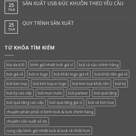
SẢN XUẤT USB ĐÚC KHUÔN THEO YÊU CẦU
25
Th9
QUY TRÌNH SẢN XUẤT
25
Th9
TỪ KHÓA TÌM KIẾM
bìa da 6 lổ
bình giữ nhiệt lock giá sỉ
bút cá sấu chính hãng
bút giá rẻ
bút in logo
bút khắc logo giá rẻ
bút khắc tên giá rẻ
bút kim loại
bút kim loại in logo
bút kim loại khắc tên
bút ký
bút ký cao cấp
bút mực nước
bút panker
bút quà tặng
bút quà tặng cao cấp
bút quà tặng giá sỉ
bút vỏ kim loại
chuyên phân phối sỉ bình lock & lock chính hãng
chuyên sản xuất sổ da
cung cấp bình giữ nhiệt lock & lock rẻ nhất hcm