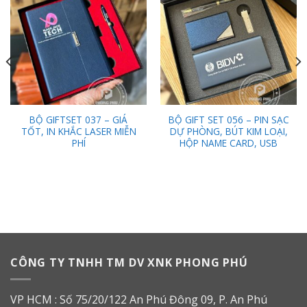
Add to
Add to
Wishlist
Wishlist
BỘ GIFTSET 037 – GIÁ
BỘ GIFT SET 056 – PIN SẠC
TỐT, IN KHẮC LASER MIỄN
DỰ PHÒNG, BÚT KIM LOẠI,
PHÍ
HỘP NAME CARD, USB
CÔNG TY TNHH TM DV XNK PHONG PHÚ
VP HCM : Số 75/20/122 An Phú Đông 09, P. An Phú