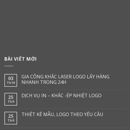
BÀI VIẾT MỚI
GIA CÔNG KHẮC LASER LOGO LẤY HÀNG
03
NHANH TRONG 24H
Th10
DỊCH VỤ IN – KHẮC -ÉP NHIỆT LOGO
25
Th9
THIẾT KẾ MẪU, LOGO THEO YÊU CẦU
25
Th9